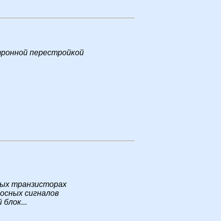
ктронной перестройкой
вых транзисторах
лосных сигналов
блок...