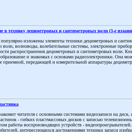
е в технику дециметровых и сантиметровых волн (3-е издани
 популярно изложены элементы техники дециметровых и сантим
и волн, волноводы, колебательные системы, электронные прибор
ости распространения дециметровых и сантиметровых волн. Кни
 образование и знакомых с основами радиоэлектроники. Она мо
е приемной, передающей и измерительной аппаратуры дециметро
ластинка
накомит читателя с основными системами видеозаписи на диск,
астинок - гибких пластмассовых дисков с записью телевизион
ом работы воспроизводящих устройств - видеопроигрывателей.
бителей, интересующихся достижениями техники записи изобра