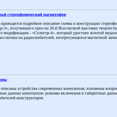
ный стереофонический магнитофон
 приводится подробное описание схемы и конструкции стереофо
р-3», получившего приз на 26-й Всесоюзной выставке творчеств
го модификации - «Селигер-4». который удостоен золотой меда
ассчитана на радиолюбителей, интересующихся магнитной запис
опы
 описаны устройства современных кинескопов, изложены вопро
ные данные кинескопов: режимы включения и габаритные данны
бителей-конструкторов.