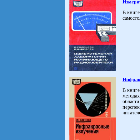
Измери
В книге
самосто
Инфрак
В книге
методах
области
перспек
читател