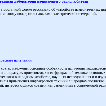
тельная лаборатория начинающего радиолюбителя
 в доступной форме рассказано об устройстве измерительных п
ятельному овладению навыками электрических измерений.
расные излучения
 кратко изложены основные особенности излучения инфракрасног
 и аппаратуре, применяемых в инфракрасной технике, основных
 техники в народном хозяйстве, научных исследованиях и в изу
тивы применения инфракрасной техники в народном хозяйстве. 
ей, интересующихся новыми направлениями в современной ради