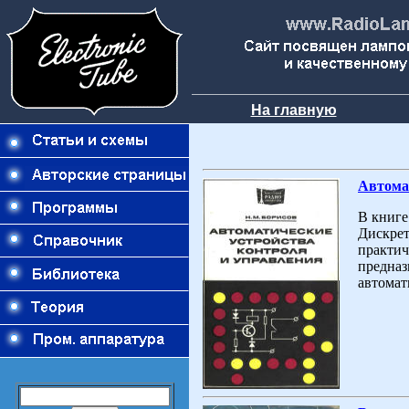
На главную
Автома
В книге
Дискрет
практич
предназ
автомат