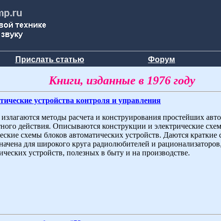
Прислать статью
Форум
Книги, изданные в 1976 году
тические устройства контроля и управления
 излагаются методы расчета и конструирования простейших авт
ного действия. Описываются конструкции и электрические схе
еские схемы блоков автоматических устройств. Даются краткие 
начена для широкого круга радиолюбителей и рационализаторо
ических устройств, полезных в быту и на производстве.