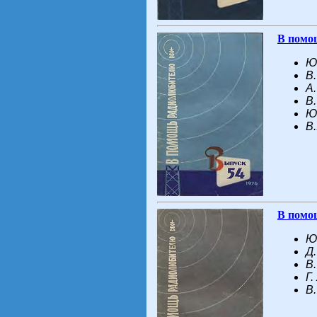
В помо
Ю
В
A
B
Ю
В.
В помо
Ю
Д
В
Г
В.