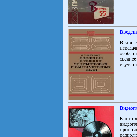
Введени
В книге
передач
особенн
среднее
изучени
Видеоп
Книга з
видеопл
принцип
радиолю