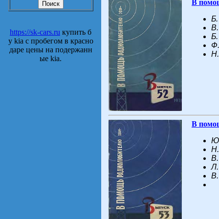
В помо
Б
В
https://sk-cars.ru
купить б
Б
у kia с пробегом в красно
Ф
даре цены на подержанн
Н
ые kia.
В помо
Ю
Н
В
Л
В