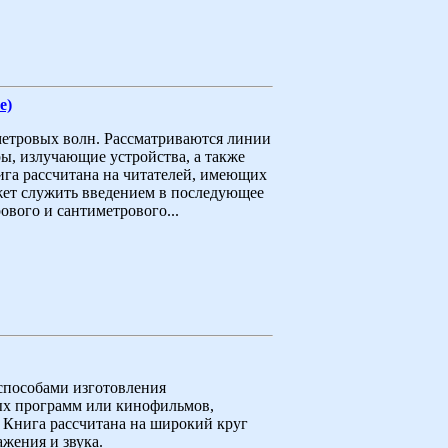
е)
етровых волн. Рассматриваются линии
ы, излучающие устройства, а также
га рассчитана на читателей, имеющих
жет служить введением в последующее
вого и сантиметрового...
 способами изготовления
ных программ или кинофильмов,
 Книга рассчитана на широкий круг
жения и звука.