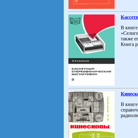
Кассет
В книге
«Селиге
также е
Книга р
Кинеск
В книге
справоч
радиолю