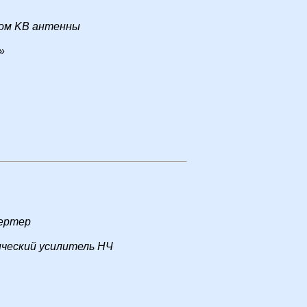
том KB антенны
»
вертер
ический усилитель НЧ