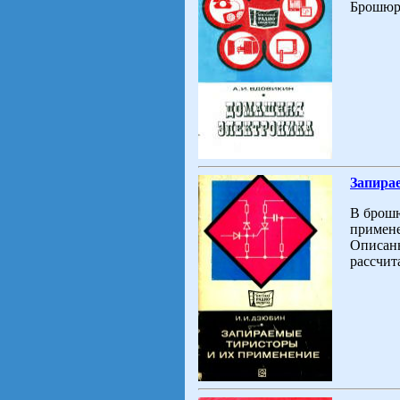
Брошюра
Запира
В брошю
примене
Описаны
рассчит