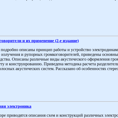
оворители и их применение (2-е издание)
 подробно описаны принцип работы и устройство электродинам
 излучения и рупорных громкоговорителей, приведены основны
дства. Описаны различные виды акустического оформления гро
ету и конструированию. Приведена методика расчета разделител
олосных акустических систем. Рассказано об особенностях стере
яя электроника
ре приводятся описания схем и конструкций различных электро