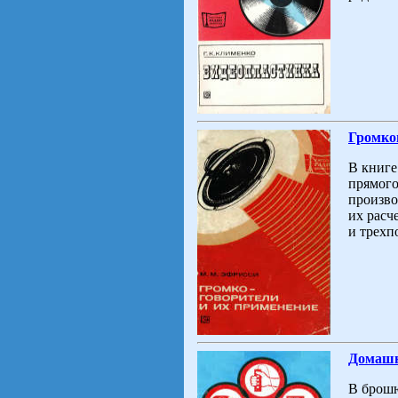
Громког
В книге
прямого
произво
их расч
и трехп
Домашн
В брошю