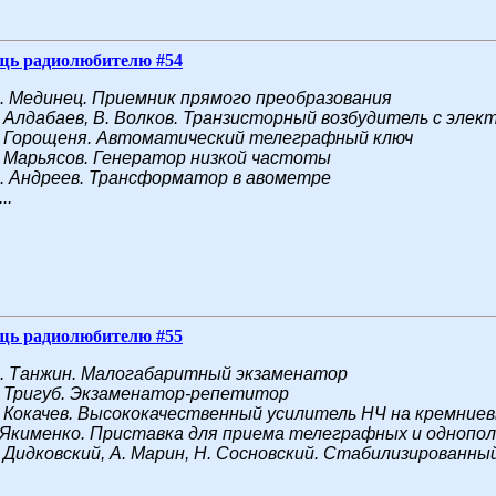
щь радиолюбителю #54
. Мединец. Приемник прямого преобразования
. Алдабаев, В. Волков. Транзисторный возбудитель с эле
. Горощеня. Автоматический телеграфный ключ
. Марьясов. Генератор низкой частоты
. Андреев. Трансформатор в авометре
...
щь радиолюбителю #55
. Танжин. Малогабаритный экзаменатор
. Тригуб. Экзаменатор-репетитор
. Кокачев. Высококачественный усилитель НЧ на кремние
. Якименко. Приставка для приема телеграфных и однопо
 Дидковский, А. Марин, Н. Сосновский. Стабилизированный 