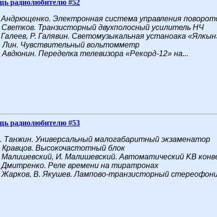
щь радиолюбителю #52
. Андрющенко. Электронная система управления поворо
. Светков. Транзисторный двухполосный усилитель НЧ
. Галеев, Р. Галявин. Светомузыкальная устаноака «Ялкын
. Лин. Чувствительный вольтомметр
. Авдюнин. Переделка телевизора «Рекорд-12» на...
щь радиолюбителю #53
. Танжин. Универсальный малогабаритный экзаменатор
. Кравцов. Высокочастотный блок
. Малишевский, И. Малишевский. Автоматический KB кон
. Дмитренко. Реле времени на тиратронах
. Жарков, В. Якушев. Лампово-транзисторный стереофон