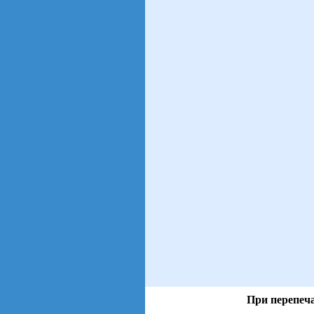
При перепеча
views: 40 | users: 7
gen page: 0.00s