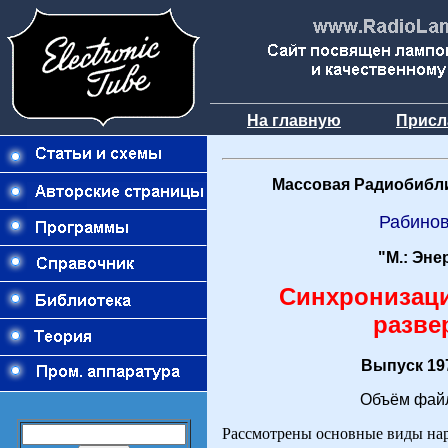
На главную
Присл
Массовая Радиобибли
Рабино
"М.: Эне
Синхронизац
разве
Выпуск 197
Объём файл
Рассмотрены основные виды на