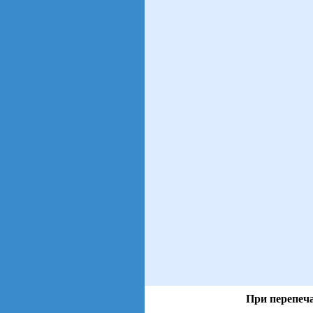
При перепеча
views: 12 | users: 9
gen page: 0.00s