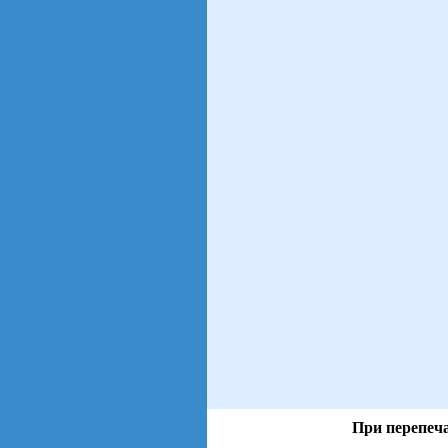
При перепеча
views: 39 | users: 7
gen page: 0.00s