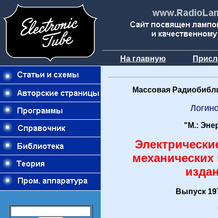
На главную
Присл
Массовая Радиобибли
Логин
"М.: Эне
Электрически
механических 
издан
Выпуск 197
О