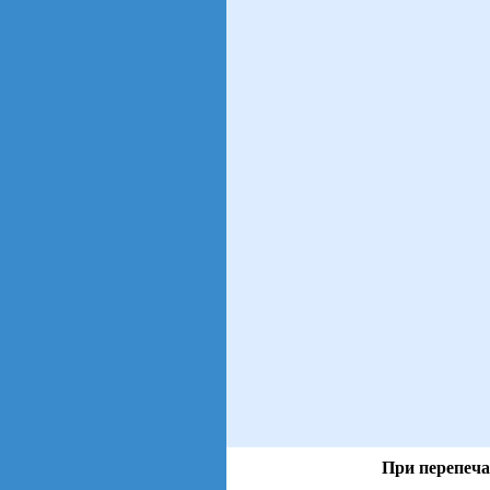
При перепеча
views: 3 | users: 1
gen page: 0.00s