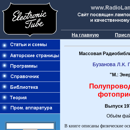
На главную
Присл
Массовая Радиобибли
Бузанова Л.К. 
"М.: Эне
Полупрово
фотопри
Выпуск 197
Объём фай
В книге описаны физические ос