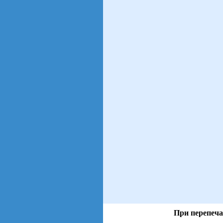
При перепеча
views: 7 | users: 2
gen page: 0.00s