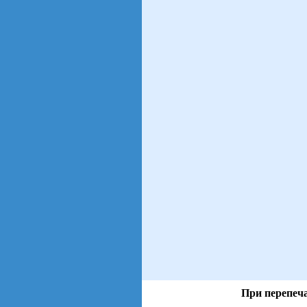
При перепеча
views: 66 | users: 8
gen page: 0.00s