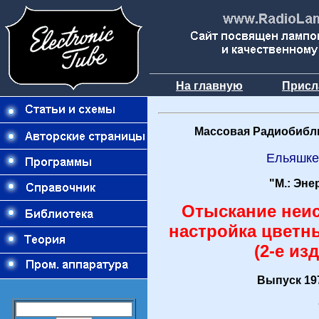
На главную
Присл
Массовая Радиобибли
Ельяшке
"М.: Эне
Отыскание неис
настройка цветн
(2-е из
Выпуск 197
О