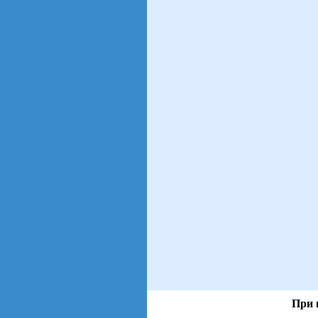
При 
views: 998 | users: