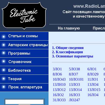
На главную
Присл
1. Общие сведения
2. Классификация
3. Основные параметры
3ЛО1
5ЛО38
6ЛО1
8ЛО6
8ЛО7
8ЛО29
10ЛО43
10ЛО101
11ЛО1
13ЛН10
13ЛО3
13ЛО4
13ЛО12
13ЛО14
13ЛО15
16ЛО2
16ЛО3
16ЛО4
31ЛО33
ЛО247