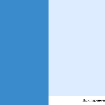
При перепеча
views: 12 | users: 4