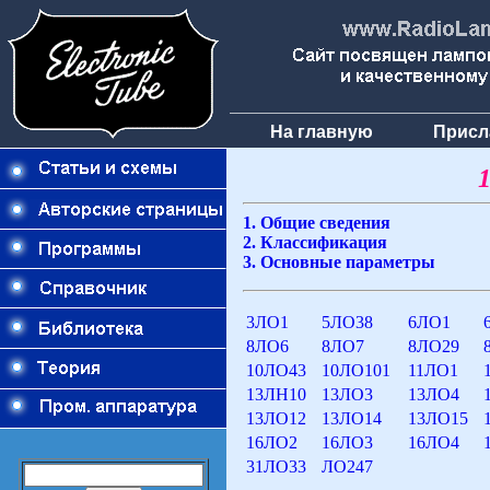
На главную
Присл
1. Общие сведения
2. Классификация
3. Основные параметры
3ЛО1
5ЛО38
6ЛО1
8ЛО6
8ЛО7
8ЛО29
10ЛО43
10ЛО101
11ЛО1
13ЛН10
13ЛО3
13ЛО4
13ЛО12
13ЛО14
13ЛО15
16ЛО2
16ЛО3
16ЛО4
31ЛО33
ЛО247