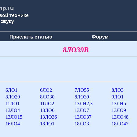
Прислать статью
Форум
8ЛО39В
6ЛО1
6ЛО2
7ЛО55
8ЛО3
8ЛО29
8ЛО30
8ЛО39
9ЛО1
11ЛО1
11ЛО2
13ЛН2,3
13ЛН5
13ЛО4
13ЛО6
13ЛО7
13ЛО9
13ЛО15
13ЛО36
13ЛО37
13ЛО48
16ЛО4
18ЛО1
18ЛО3
18ЛО47