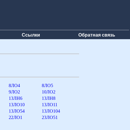
Ссылки
Обратная связь
8ЛО4
8ЛО5
9ЛО2
10ЛО2
13ЛН6
13ЛН8
13ЛО10
13ЛО11
13ЛО54
13ЛО104
22ЛО1
23ЛО51