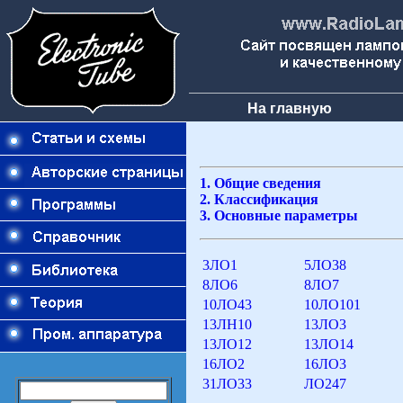
На главную
1. Общие сведения
2. Классификация
3. Основные параметры
3ЛО1
5ЛО38
8ЛО6
8ЛО7
10ЛО43
10ЛО101
13ЛН10
13ЛО3
13ЛО12
13ЛО14
16ЛО2
16ЛО3
31ЛО33
ЛО247