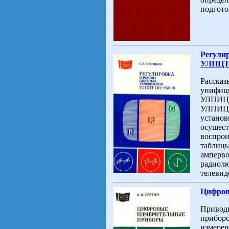
подгото
Регули
УЛПЦТ(4
Рассказ
унифици
УЛПИЦТ-
УЛПИЦТ-
установ
осущест
воспрои
таблицы
амперво
радиолю
телевид
Цифров
Приводи
приборо
измерен