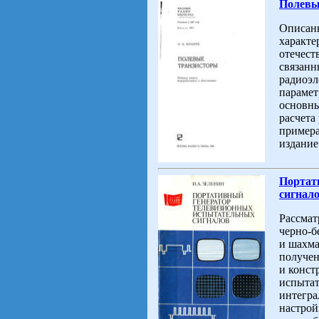
Полевые
Описаны
характе
отечест
связанн
радиоэл
парамет
основны
расчета
примера
издание
Портат
сигнал
Рассмат
черно-б
и шахма
получен
и конст
испытат
интегра
настрой