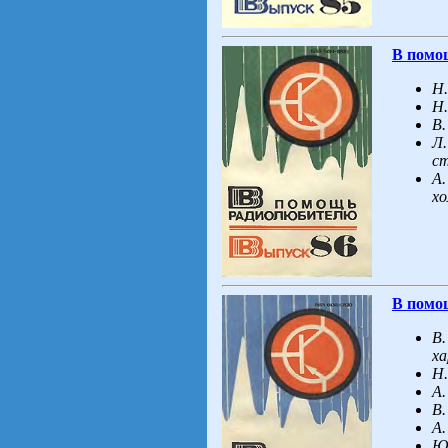
В помо
Н.
Н.
В.
Л.
с
А.
хо
В помо
В.
х
Н.
А.
В.
А.
Ю