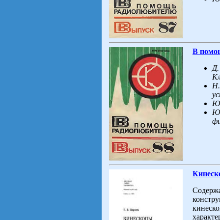
В помо
Д.
Кл
Н.
ус
Ю
Ю
фи
Кинеско
Содержа
констру
кинеско
характе