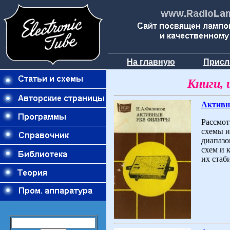
На главную
Присл
Книги, 
Активн
Рассмот
схемы и
диапазо
схем и 
их стаб