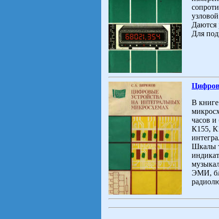
сопроти
узловой
Даются 
Для под
Цифров
В книге
микросх
часов и
К155, К
интегра
Шкалы т
индикат
музыкал
ЭМИ, бл
радиолю