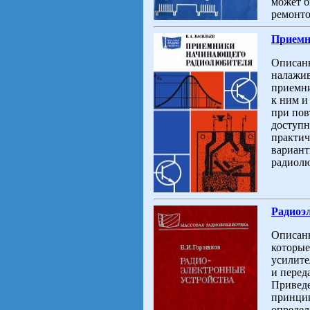
может б
ремонто
Приемн
Описаны
налажив
приемни
к ним и
при пов
доступн
практич
вариант
радиолю
Радиоэ
Описаны
которые
усилите
и перед
Приведе
принцип
определ