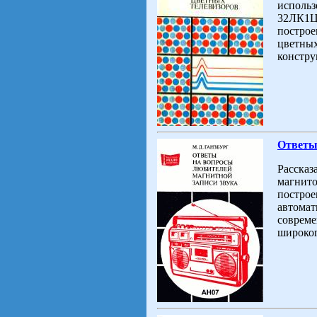
использ
32ЛК1Ц
построе
цветных
констру
Ответы
Рассказ
магнито
построе
автомат
совреме
широког