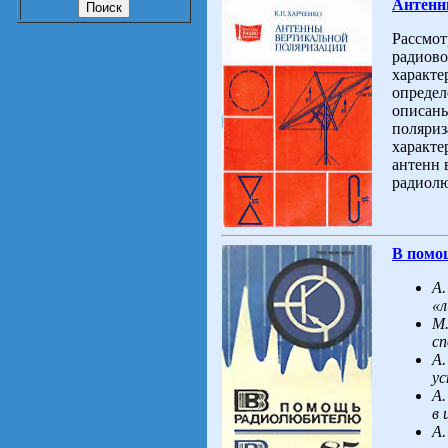
Антенн
Рассмот
радиово
характе
определ
описаны
поляриз
характе
антенн 
радиолю
В помо
А.
«л
М
с
А.
у
А.
в 
А.