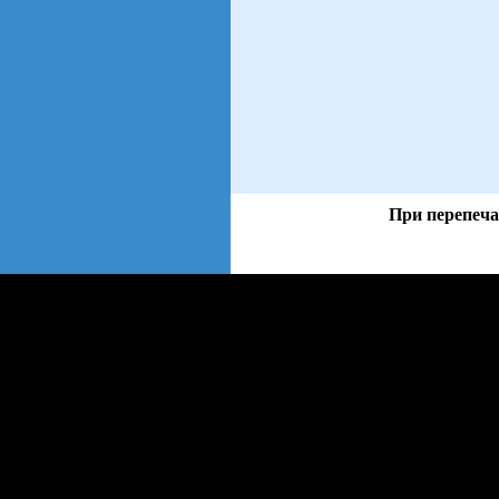
При перепеча
views: 4 | users: 1
gen page: 0.01s
web3