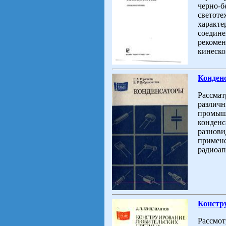
черно-б
светоте
характе
соедине
рекомен
кинеско
Конден
Рассмат
различн
промыш
конденс
разнови
примене
радиоап
Констр
Рассмот