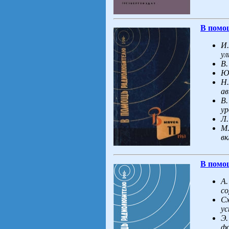
В помо
И.
ул
В.
Ю.
Н.
ав
В.
ур
Л.
М.
вк
В помо
А.
со
Сх
ус
Э.
ф