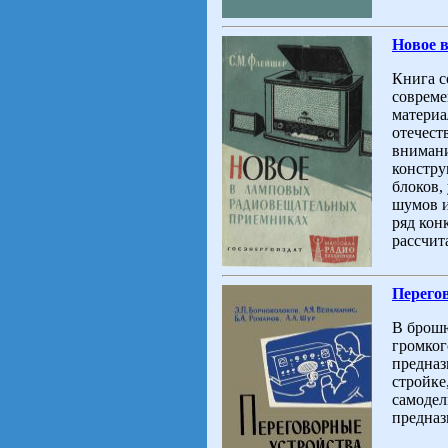
Новое 
Книга с
соврем
материа
отечест
внимани
констру
блоков,
шумов и
ряд кон
рассчита
Перего
В брош
громког
предназ
стройке
самодел
предназ