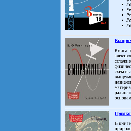
Ре
Ре
Ре
Ре
Ре
Выпря
Книга 
электро
сглажив
физичес
схем вы
выпрями
назначе
материа
радиолю
основам
Громког
В книге
природе