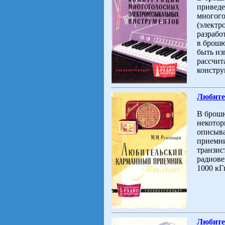
приведе
многого
(электр
разрабо
в брошю
быть из
рассчит
констру
Любите
В брошю
некотор
описыва
приемни
транзис
радиове
1000 кГ
Любител