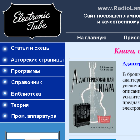
На главную
Присл
Книги, 
Адапте
В брошю
адаптер
увеличи
описани
усилите
предназ
электро