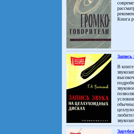
совреме
рассмат
рекомен
Книга р
Запись 
В книге
звукоза
высокоч
подробн
звуково
позволя
условия
обычны
целлуло
любител
звукоза
Зарубе