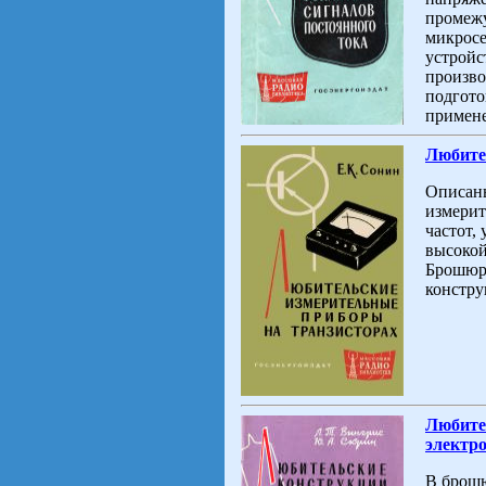
промежу
микросе
устройс
произво
подгото
примене
Любите
Описаны
измерит
частот,
высокой
Брошюра
констру
Любите
электр
В брошю