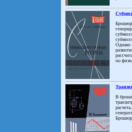
Субмил
Брошюра
генерир
субмилл
субмилл
Однако 
развити
рассчит
по физи
Транзи
В брошю
транзит
расчета
генерат
Брошюра