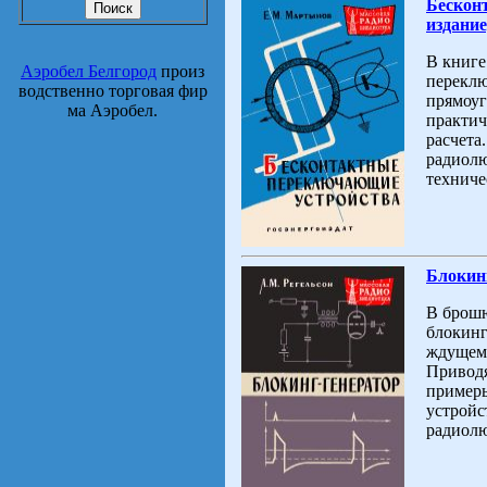
Бескон
издание
В книге
Аэробел Белгород
произ
переклю
водственно торговая фир
прямоуг
ма Аэробел.
практич
расчета
радиолю
техниче
Блокин
В брошю
блокинг
ждущем 
Приводя
примеры
устройс
радиолю