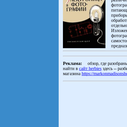
фотогра
питающи
приборы
обработ
отдельн
Изложен
фотогра
самосто
предназн
Реклама:
обзор, где разобраны
найти в
сайт herbies
здесь -- раз
магазина
https://markonmadisonsh