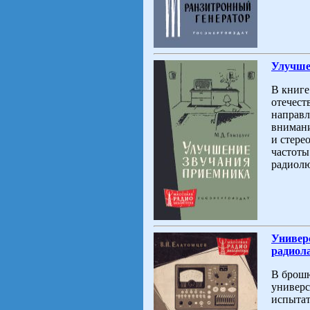
Улучшен
В книге
отечест
направл
внимани
и стере
частоты
радиолю
Универ
радиол
В брош
универс
испытат