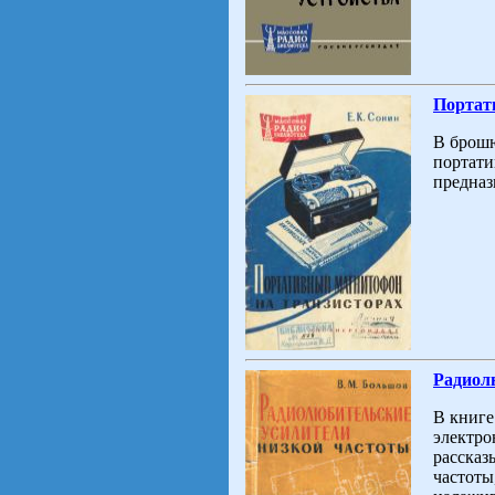
Портат
В брошю
портати
предназ
Радиол
В книге
электро
рассказ
частоты