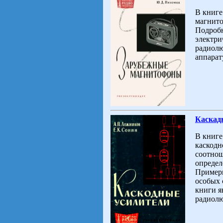
В книге
магнито
Подробн
электри
радиолю
аппарат
Каскад
В книге
каскодн
соотнош
определ
Примеры
особых 
книги я
радиолю