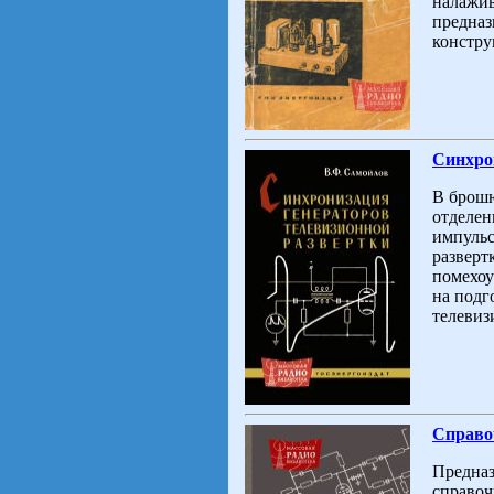
налажив
предназ
констру
Синхро
В брошю
отделен
импульс
разверт
помехоу
на подг
телевиз
Справо
Предназ
справоч