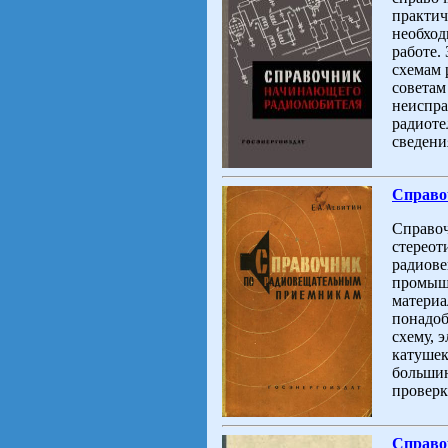
практич
необход
работе.
схемам 
советам
неиспра
радиоте
сведени
Справо
Справоч
стереот
радиов
промышл
материа
понадоб
схему, 
катушек
большин
проверк
Справо