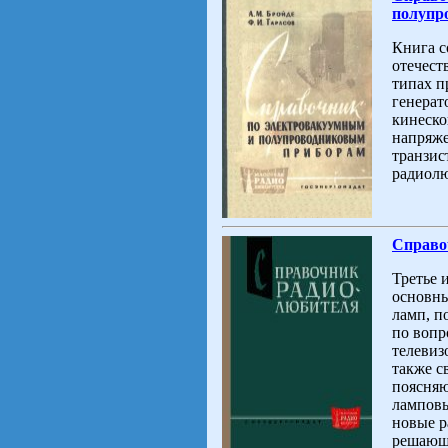
полупр
Книга с
отечест
типах п
генерат
кинеско
напряже
транзис
радиолю
Справо
Третье 
основны
ламп, п
по вопр
телевиз
также с
поясня
ламповы
новые р
решающи