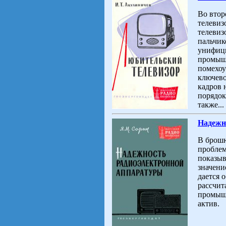
Во втор
телевиз
телевиз
пальчик
унифици
промыш
помехоу
ключево
кадров 
порядок
также...
Надежн
В брошю
проблем
показыв
значени
дается 
рассчит
промышл
актив.