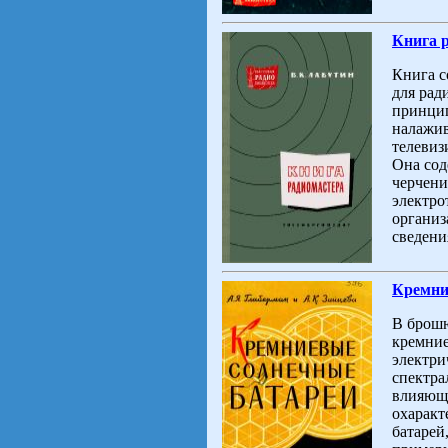
Книга р
Книга с
для рад
принцип
налажи
телевиз
Она сод
черчени
электро
организ
сведени
Кремни
В брош
кремние
электри
спектра
влияющи
охаракт
батарей