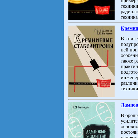
примеры
техники
радиолю
техникам
Кремни
В книге
полупро
ней при
особенн
также р
практич
подгото
инженер
различн
техники
Лампов
В брошю
усилите
основно
постоян
напряже