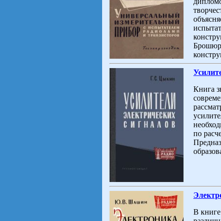
дипломо
творчес
объясня
испытат
констру
Брошюра
констру
Усилит
Книга з
совреме
рассмат
усилите
необход
по расч
Предназ
образов
Электр
В книге
различн