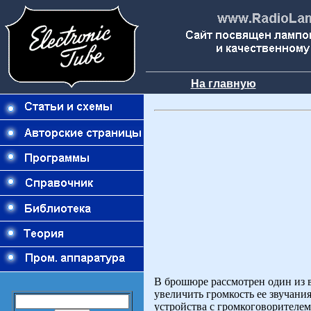
На главную
В брошюре рассмотрен один из 
увеличить громкость ее звучани
устройства с громкоговорителе