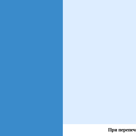
При перепеч
views: 32 | users: 20
gen page: 0.00s