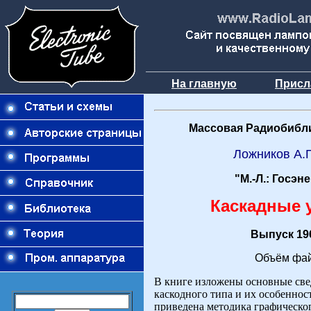
На главную
Присл
Массовая Радиобибли
Ложников А.
"М.-Л.: Госэн
Каскадные 
Выпуск 196
Объём фай
В книге изложены основные све
каскодного типа и их особенно
приведена методика графическо