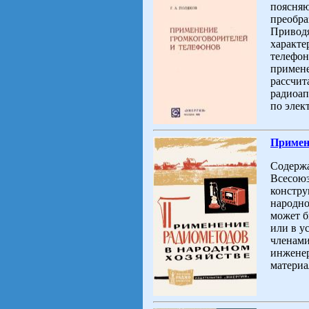
поясняю
преобра
Приводя
характе
телефон
примене
рассчит
радиоап
по элек
Примене
Содержа
Всесоюз
констру
народно
может б
или в у
членам
инжене
материа