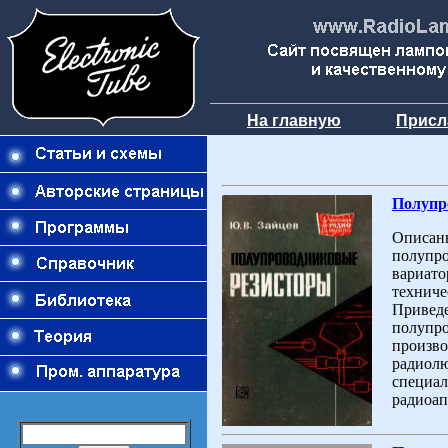
На главную
Присл
Полупр
Описан
полупро
вариато
техниче
Приведе
полупро
произво
радиолю
специал
радиоап