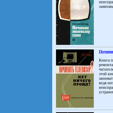
неиспра
ламповы
Починит
Книга п
ремонта
читател
этой кн
занимат
ведя не
неиспра
устране