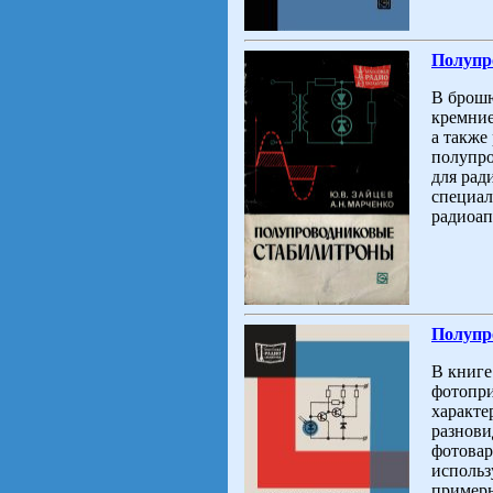
Полупр
В брошю
кремние
а также
полупро
для рад
специал
радиоап
Полупр
В книге
фотопри
характе
разнови
фотовар
использ
примеры