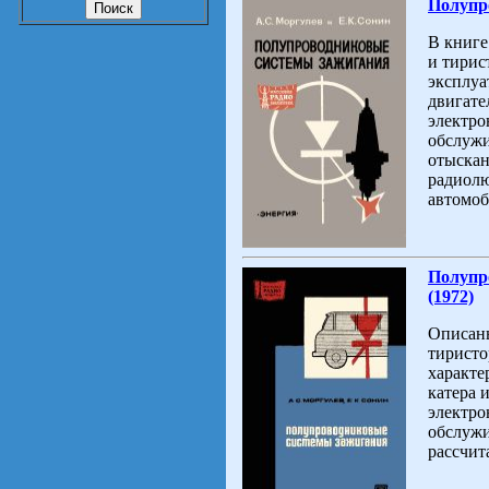
Полупр
В книге
и тирис
эксплуа
двигате
электро
обслужи
отыскан
радиолю
автомоб
Полупр
(1972)
Описаны
тиристо
характе
катера 
электро
обслужи
рассчит