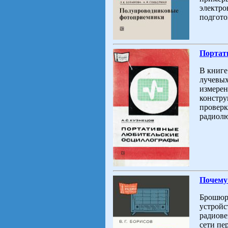
электро
подгото
Портат
В книге
лучевых
измерен
констру
проверк
радиолю
Почему
Брошюра
устройс
радиове
сети пе