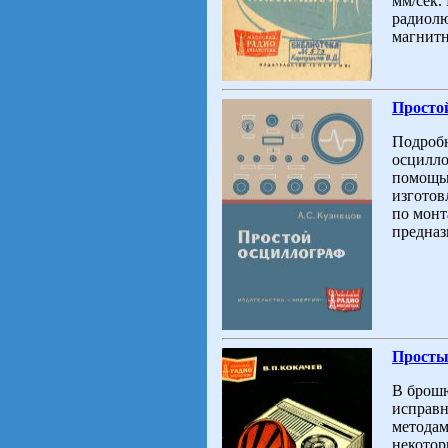
мм/сек.
радиолю
магнитн
Простой
Подробн
осцилло
помощью
изгото
по монт
предназ
Простые
В брошю
исправн
методам
некотор