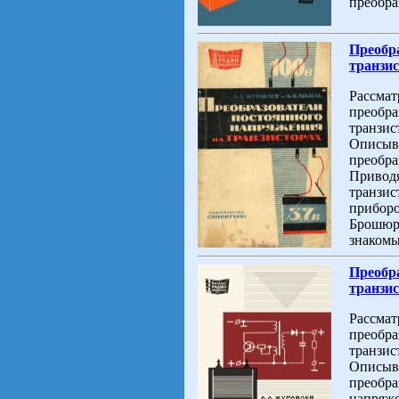
преобра
Преобр
транзис
Рассмат
преобра
транзис
Описыв
преобра
Приводя
транзис
приборо
Брошюра
знакомы
Преобр
транзис
Рассмат
преобра
транзис
Описыв
преобра
напряже