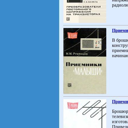
радиолю
Приемни
В брошю
констру
приемни
начина
Приемн
Брошюра
телевиз
изготов
Приведе