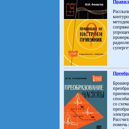
Правиль
Рассказ
контуро
методик
сопряже
упрощен
проверк
радиолю
суперге
Преобра
Брошюра
преобра
приемни
способа
со схем
преобра
электро
Рассчит
помочь 