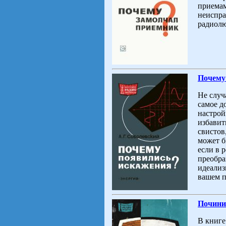
приемам
неиспра
радиолю
Почему
Не случ
самое д
настрой
избавит
свистов
может б
если в 
преобра
идеализ
вашем п
Починит
В книге