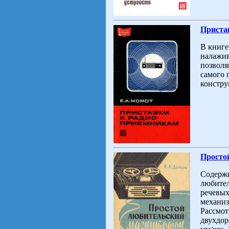
Приста
В книге
налажив
позволя
самого 
констру
Простой
Содержи
любител
речевых
механиз
Рассмот
двухдор