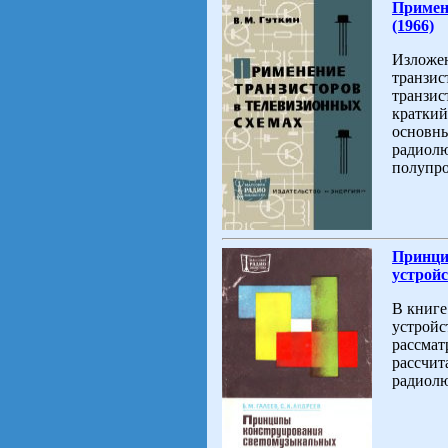
Примен
(1966)
Изложен
транзис
транзис
краткий
основны
радиолю
полупро
Принци
устройс
В книге
устройс
рассмат
рассчит
радиолю