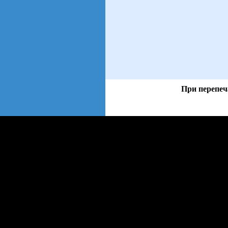
При перепеч
views: 57 | users: 14
gen page: 0.01s
web3