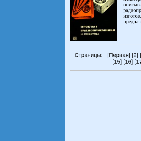
описыва
радиопр
изготов
предназ
Страницы: [
Первая
] [
2
] 
[
15
] [
16
] [
1