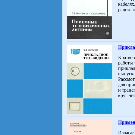
кабелях
радиолю
Приклад
Кратко 
работы 
приклад
выпуск
Рассмот
для при
и транс
круг чи
Примене
Излагаю