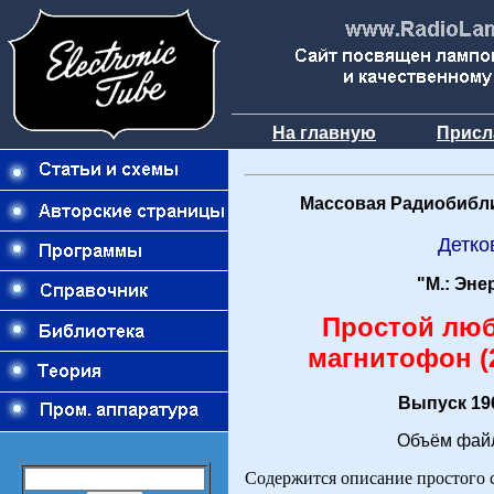
На главную
Присл
Массовая Радиобибли
Детко
"М.: Эне
Простой лю
магнитофон (2
Выпуск 196
Объём файл
Содержится описание простого 