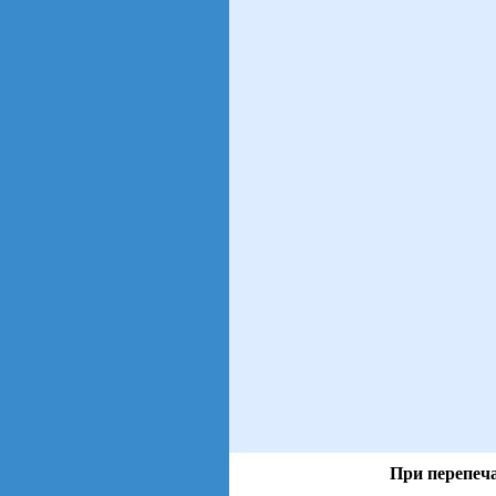
При перепеча
views: 60 | users: 8
gen page: 0.00s