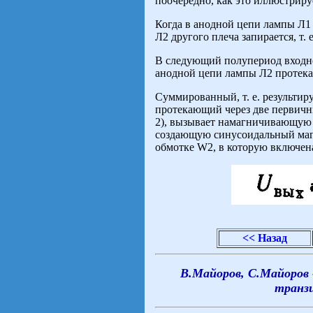
поочередно, как это иллюстрируе
Когда в анодной цепи лампы Л1
Л2 другого плеча запирается, т. 
В следующий полупериод входно
анодной цепи лампы Л2 протек
Суммированный, т. е. результи
протекающий через две первич
2), вызывает намагничивающую с
создающую синусоидальный маг
обмотке W2, в которую включен
<< Назад
В.Майоров, С.Майоров 
транз