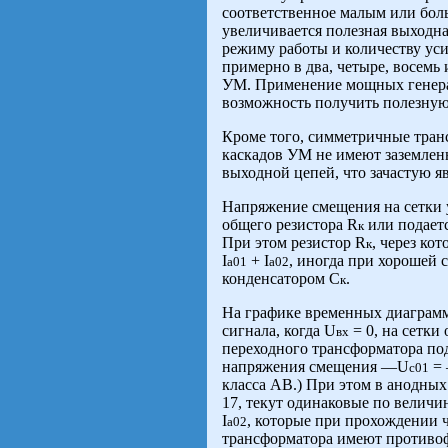
соответственное малым или бо
увеличивается полезная выходна
режиму работы и количеству ус
примерно в два, четыре, восемь
УМ. Применение мощных генера
возможность получить полезную
Кроме того, симметричные транс
каскадов УМ не имеют заземленн
выходной цепей, что зачастую 
Напряжение смещения на сетки 
общего резистора R
или подаетс
к
При этом резистор R
, через ко
к
I
+ I
, иногда при хорошей 
a01
a02
конденсатором C
.
к
На графике временных диаграмм (
сигнала, когда
U
= 0, на сетки
вх
переходного трансформатора по
напряжения смещения —
U
=
c01
класса АВ.) При этом в анодных
17, текут одинаковые по велич
I
, которые при прохождении 
а02
трансформатора имеют противо