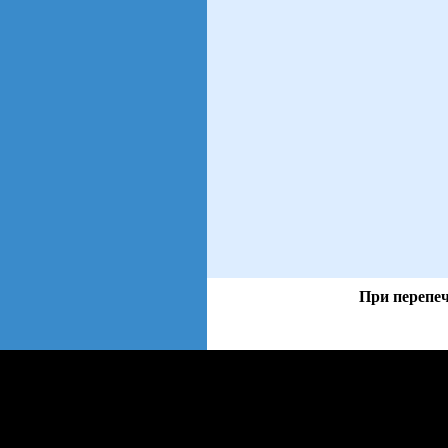
При перепеч
views: 144 | users: 14
web3