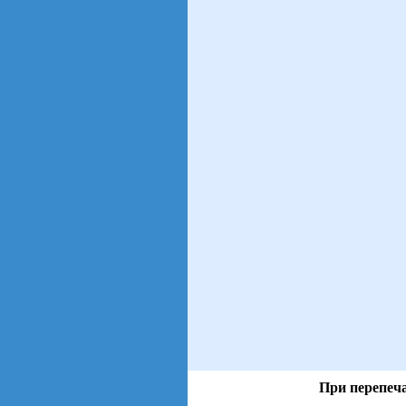
При перепеча
views: 64 | users: 9
gen page: 0.01s