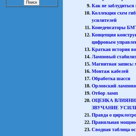
Как не заблудиться
Коллекция схем ги
усилителей
Конеденсаторы БМ
Концепция констру
цифровым управле
Краткая история во
Ламповый стабилиз
Магнитная запись:
Монтаж кабелей
Обработка шасси
Орловский лампови
Отбор ламп
ОЦЕНКА ВЛИЯНИ
ЗВУЧАНИЕ УСИЛ
Правда о цирклотрон
Правильная мощно
Сводная таблица о