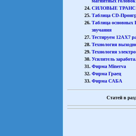
магнитных головок
СИЛОВЫЕ ТРАНС
Таблица CD-Проигр
Таблица основных Ц
звучания
Тестируем 12АХ7 р
Технология выходн
Технология электр
Усилитель заработа
Фирма Minerva
Фирма Граец
Фирма САБА
Статей в разд