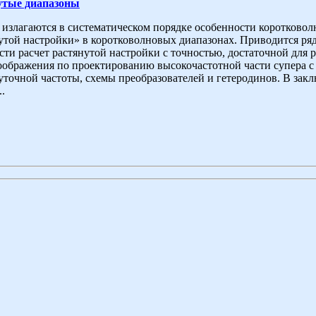
утые диапазоны
 излагаются в систематическом порядке особенности коротково
утой настройки» в коротковолновых диапазонах. Приводится р
сти расчет растянутой настройки с точностью, достаточной для
оображения по проектированию высокочастотной части супера с
точной частоты, схемы преобразователей и гетеродинов. В зак
.