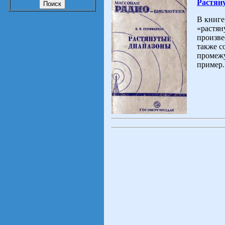
Растян
В книге
«растян
произве
также с
промежу
пример..