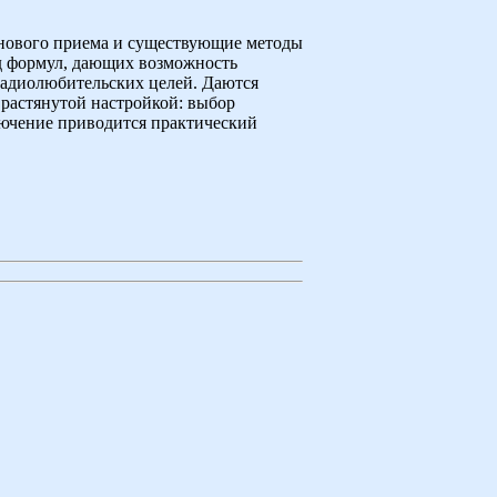
лнового приема и существующие методы
яд формул, дающих возможность
 радиолюбительских целей. Даются
 растянутой настройкой: выбор
лючение приводится практический