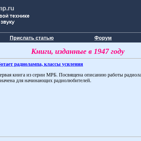
Прислать статью
Форум
Книги, изданные в 1947 году
отает радиолампа, классы усиления
ервая книга из серии МРБ. Посвящена описанию работы радиола
начена для начинающих радиолюбителей.