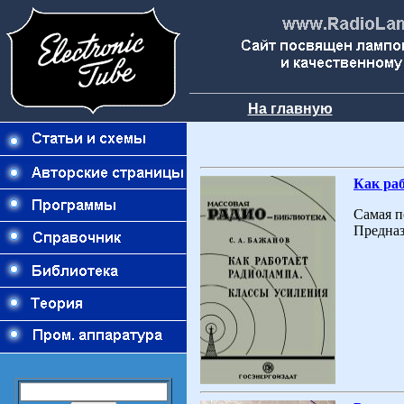
На главную
Как раб
Самая п
Предназ