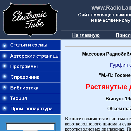
На главную
Присл
Массовая Радиобибл
Гурфинк
"М.-Л.: Госэн
Растянутые
Выпуск 194
Объём фай
В книге излагаются в системати
коротковолнового приема и сущ
коротковолновых диапазонах. П