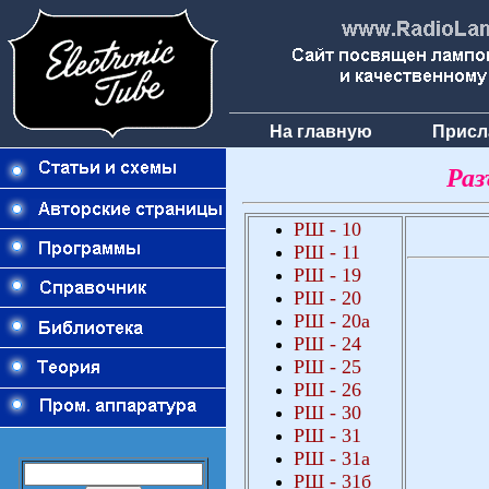
На главную
Присл
Раз
РШ
- 10
РШ
- 1
1
РШ
- 1
9
РШ
-
2
0
РШ
-
2
0а
РШ
- 24
РШ
-
25
РШ
-
26
РШ
-
3
0
РШ
-
3
1
РШ
-
3
1а
РШ
-
3
1б