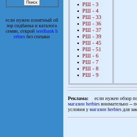
РШ
-
3
РШ
-
4
РШ
-
3
3
если нужен понятный об
РШ
-
3
6
зор сидбанка и каталога
РШ
-
3
7
семян, открой
seedbank h
РШ
-
39
erbies
без спешки
РШ
-
45
РШ
-
5
1
РШ
-
6
РШ
-
7
РШ
-
8
РШ
-
9
Реклама:
если нужен обзор по с
магазин herbies
внимательно -- п
условия у
магазин herbies
для зак