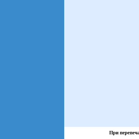
При перепеча
views: 47 | users: 8