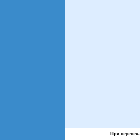
При перепеча
views: 82 | users: 9
gen page: 0.01s