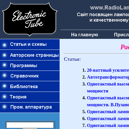
На главную
Присл
Ра
Статьи:
20-ваттный усилит
Автотрансформатор
Однотактный высок
мощности
Однотактный высок
мощности. В.Пузан
Однотактный лампо
Однотактный лампо
Однотактный лампов