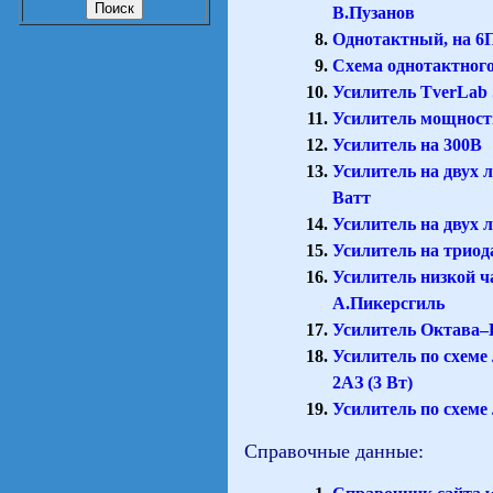
В.Пузанов
Однотактный, на 6П
Схема однотактного
Усилитель TverLab
Усилитель мощнос
Усилитель на 300В
Усилитель на двух 
Ватт
Усилитель на двух 
Усилитель на триод
Усилитель низкой ч
А.Пикерсгиль
Усилитель Октава
Усилитель по схем
2АЗ (3 Вт)
Усилитель по схем
Справочные данные: