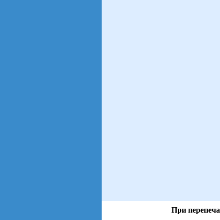
При перепеча
views: 5 | users: 1
gen page: 0.01s