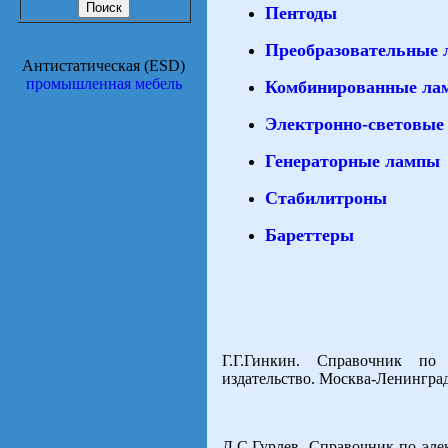
Пентоды
Преобразовательные
Антистатическая (ESD)
промышленная мебель
Комбинированные ла
Электронно-световые
Генераторные лампы
Стабилитроны
Бареттеры
Г.Г.Гинкин. Справочник по р
издательство. Москва-Ленинград.
Д.С.Гурлев. Справочник по эле