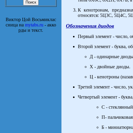
К кенотронам, предназн
относятся: 5Ц3С, 5Ц4С, 5
Виктор Цой Восьмиклас
сница на
mytabs.ru
- акко
Обозначения диодов
рды и текст.
Первый элемент - число, 
Второй элемент - буква, о
Д - одинарные диоды
Х - двойные диоды.
Ц - кенотроны (назав
Третий элемент - число, 
Четвертый элемент - букв
С - стеклянный
П- пальчиковая
Б - миниатюрна