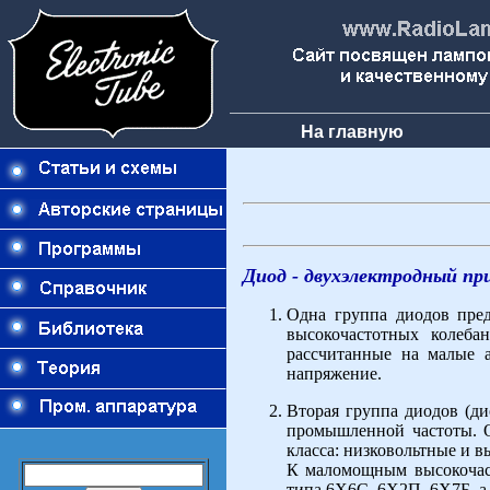
На главную
Диод - двухэлектродный пр
Одна группа диодов пред
высокочастотных колеба
рассчитанные на малые 
напряжение.
Вторая группа диодов (д
промышленной частоты. О
класса: низковольтные и в
К маломощным высокочаст
типа 6Х6С, 6Х2П, 6Х7Б, а