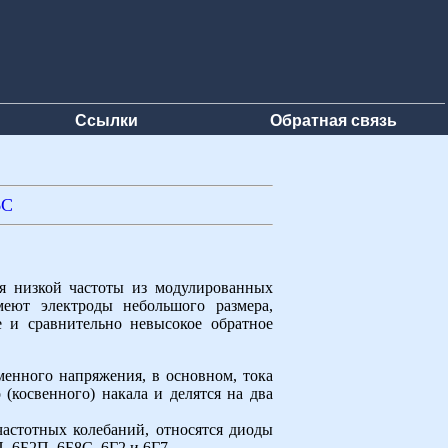
Ссылки
Обратная связь
6С
ия низкой частоты из модулированных
еют электроды небольшого размера,
 и сравнительно невысокое обратное
енного напряжения, в основном, тока
(косвенного) накала и делятся на два
астотных колебаний, относятся диоды
, 6Б2П, 6Б8С, 6Г2 и 6Г7.