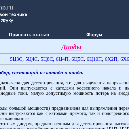
Прислать статью
Форум
Диоды
5Ц3С
,
5Ц4С
,
5
Ц8С
,
6Ц4П
,
6Ц5С
,
6Ц10П
,
6Х2П
,
6Х
ибор, состоящий из катода и анода.
назначена для детектирования, т.е. для выделения напряжен
ний. Они выпускаются с катодами косвенного накала и им
анодные токи, малую допустимую мощность потерь на аноде
иоды большой мощности) предназначена для выпрямления перем
ни выпускаются как с катодами прямого, так и подогревного 
ысоковольтные.
отным диодам, предназначенным для детектирования высокоч
 также диоды в комбинации с триодами и пентодами: 1Б1П, 1Б2П