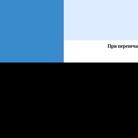
При перепеча
views: 4 | users: 2
gen page: 0.01s
web3