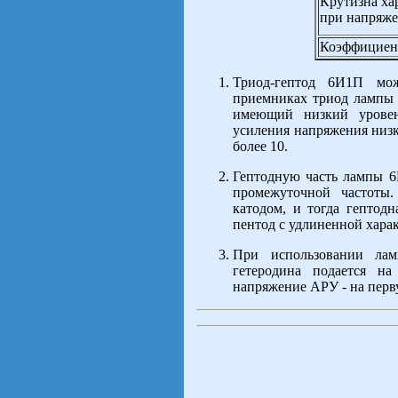
Крутизна ха
при напряже
Коэффициент
Триод-гептод 6И1П мо
приемниках триод лампы 
имеющий низкий урове
усиления напряжения низк
более 10.
Гептодную часть лампы 
промежуточной частоты
катодом, и тогда гептод
пентод с удлиненной хара
При использовании лам
гетеродина подается н
напряжение АРУ - на перв