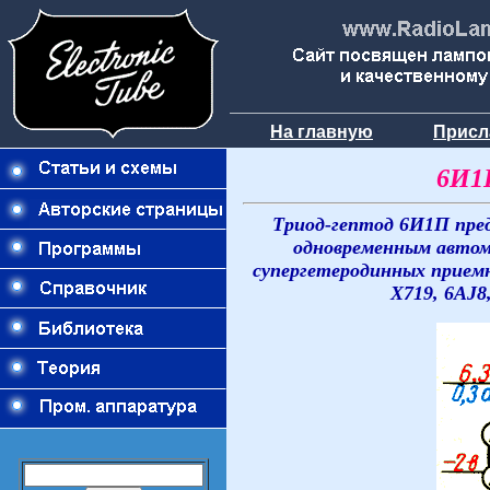
На главную
Присл
6И1П
Триод-гептод 6И1П пред
одновременным автом
супергетеродинных приемн
X719, 6AJ8