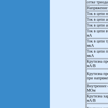
сетке триода
Напряжение 
Ток в цепи 
Ток в цепи а
Ток в цепи а
Ток в цепи в
мА
Ток в цепи т
мкА
Ток в цепи п
мкА
Крутизна пр
мА/В
Крутизна пр
при напряже
Внутреннее 
МОм
Крутизна ха
мА/В