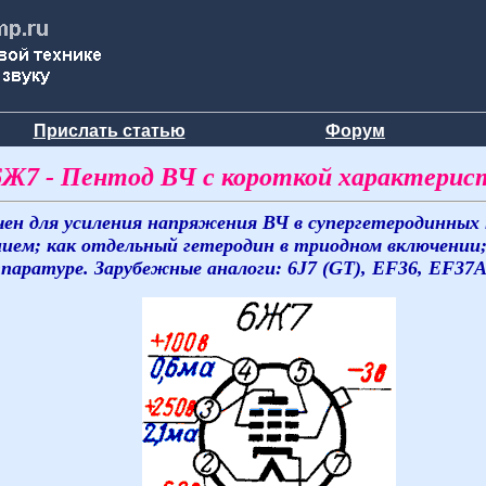
Прислать статью
Форум
6Ж7 - Пентод ВЧ с короткой характерис
ен для усиления напряжения ВЧ в супергетеродинных 
нием; как отдельный гетеродин в триодном включении
паратуре. Зарубежные аналоги: 6J7 (GT), EF36, EF37A,