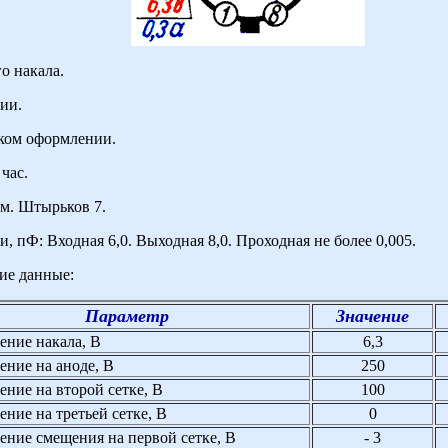
о накала.
ии.
ком оформлении.
час.
м. Штырьков 7.
 пФ: Входная 6,0. Выходная 8,0. Проходная не более 0,005.
ие данные:
Параметр
Значение
ение накала, В
6,3
ние на аноде, В
250
ние на второй сетке, В
100
ние на третьей сетке, В
0
ние смещения на первой сетке, В
- 3