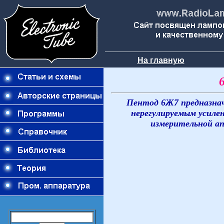
На главную
Пентод 6Ж7 предназнач
нерегулируемым усиле
измерительной ап