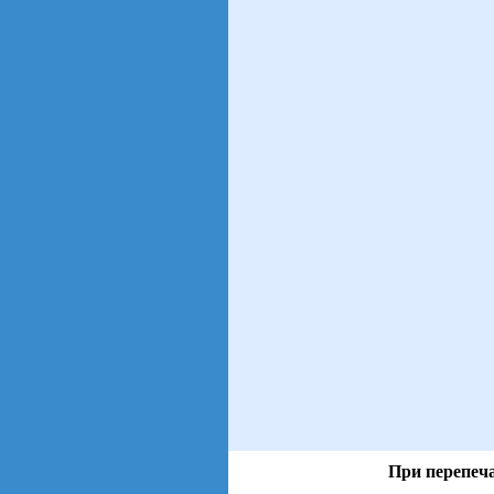
При перепеча
views: 36 | users: 8
gen page: 0.01s