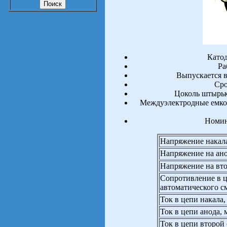
Катод
Ра
Выпускается 
Сро
Цоколь штырьк
Междуэлектродные емкост
Номин
Напряжение накала
Напряжение на ано
Напряжение на вто
Сопротивление в ц
автоматического с
Ток в цепи накала
Ток в цепи анода,
Ток в цепи второй