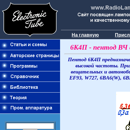
На главную
Присл
6К4П - пентод ВЧ 
Пентод 6К4П предназначе
высокой частоты. При
вещательных и автомоби
EF93, W727, 6BA6(W), 6BD