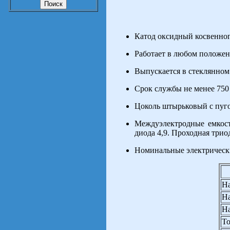
Катод оксидный косвенног
Работает в любом положен
Выпускается в стеклянном
Срок службы не менее 750 
Цоколь штырьковый с пуг
Междуэлектродные емкост
диода 4,9. Проходная триод
Номинальные электрическ
На
На
На
То