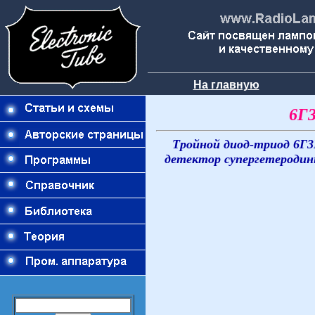
На главную
6Г3
Тройной диод-триод 6Г3
детектор супергетеродин