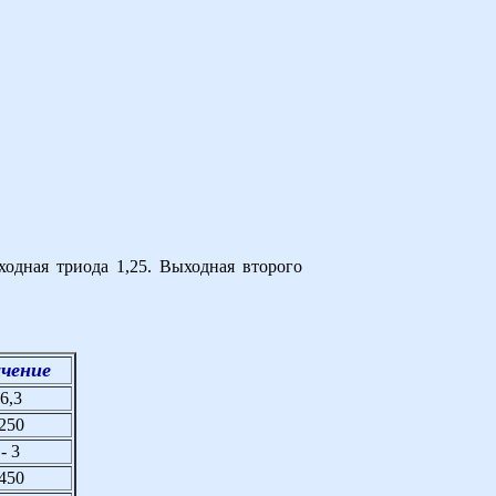
ходная триода 1,25. Выходная второго
ачение
6,3
250
- 3
450