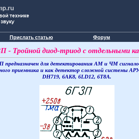
Прислать статью
Форум
П - Тройной диод-триод с отдельными к
П предназначен для детектирования АМ и ЧМ сигналов
ного приемника и как детектор сложной системы АРУ
DH719, 6AK8, 6LD12, 6T8A.