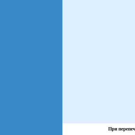
При перепеч
views: 150 | users: 71
gen page: 0.01s