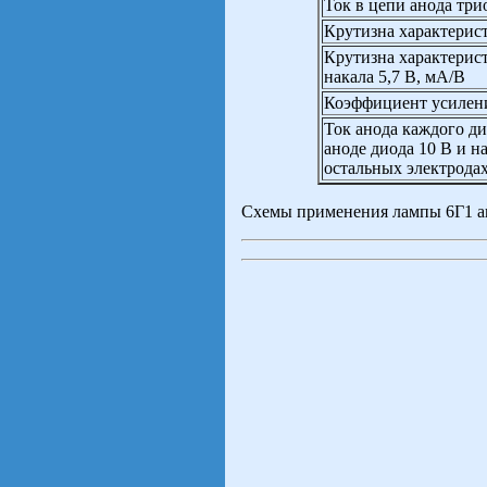
Ток в цепи анода три
Крутизна характерис
Крутизна характерис
накала 5,7 В, мА/В
Коэффициент усилен
Ток анода каждого д
аноде диода 10 В и н
остальных электрода
Схемы применения лампы 6Г1 а