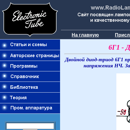
На главную
Присл
6Г1 - 
Двойной диод-триод 6Г1 пр
напряжения НЧ. За