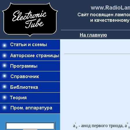
На главную
'
"
а
- анод первого триода, а
т
т