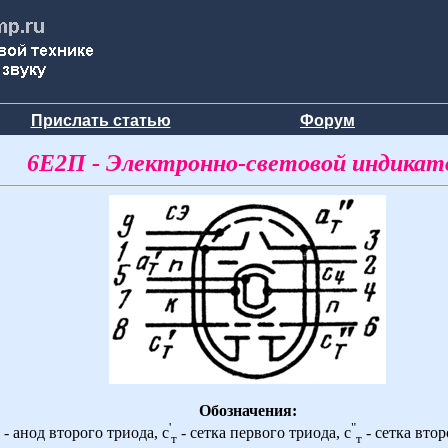
Прислать статью
Форум
6Е2П - Электронно-световой индикат
Обозначения:
'
"
- анод второго триода, с
- сетка первого триода, с
- сетка втор
т
т