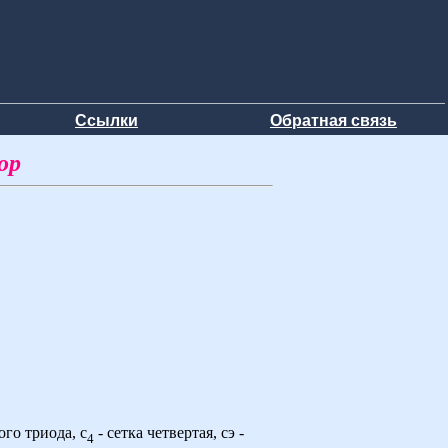
Ссылки
Обратная связь
ор
ого триода, с
- сетка четвертая, сэ -
4