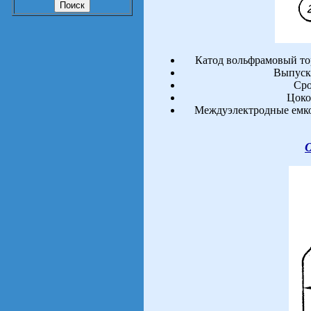
Катод вольфрамовый то
Выпуск
Сро
Цоко
Междуэлектродные емкос