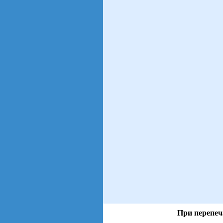
При перепеч
views: 56 | users: 21
gen page: 0.01s