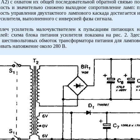
А2) с охватом их общей последовательной обратной связью по 
ность и значительно снижено выходное сопротивление ламп: п
ость управления двухтактного лампового каскада достигается 
усилителя, выполненного с инверсией фазы сигнала.
плеч усилитель малочувствителен к пульсациям питающих 
ей: схема блока питания усилителя показана на рис. 2. Зде
 шестивольтовых обмоток трансформатора питания для лампов
ивать напояжение около 280 В.