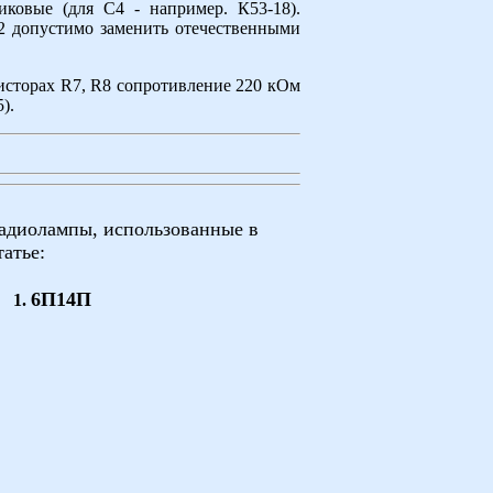
иковые (для С4 - например. К53-18).
 допустимо заменить отечественными
исторах R7, R8 сопротивление 220 кОм
).
адиолампы, использованные в
татье:
6П14П