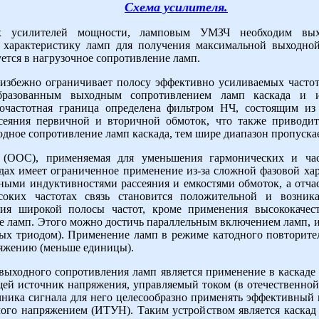
Схема усилителя.
х усилителей мощности, ламповым УМЗЧ необходим выхо
характеристику ламп для получения максимальной выходно
ется в нагрузочное сопротивление ламп.
избежно ограничивает полосу эффективно усиливаемых частот
бразованным выходным сопротивлением ламп каскада и и
очастотная граница определена фильтром НЧ, состоящим из
сеяния первичной и вторичной обмоток, что также приводи
дное сопротивление ламп каскада, тем шире диапазон пропуска
ь (ООС), применяемая для уменьшения гармонических и ча
адах имеет ограниченное применение из-за сложной фазовой ха
тными индуктивностями рассеяния и емкостями обмоток, а отча
соких частотах связь становится положительной и возник
ния широкой полосы частот, кроме применения высококачест
е ламп. Этого можно достичь параллельным включением ламп, 
ых триодом). Применение ламп в режиме катодного повторител
ряжению (меньше единицы).
ыходного сопротивления ламп является применение в каскаде 
ей источник напряжения, управляемый током (в отечественной 
очника сигнала для него целесообразно применять эффективный
ого напряжением (ИТУН). Таким устройством является каскад н