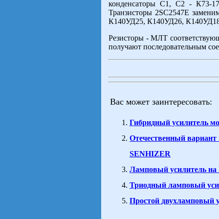
конденсаторы C1, С2 - К73-17
Транзисторы 2SC2547E замени
К140УД25, К140УД26, К140УД18
Резисторы - МЛТ соответствующ
получают последовательным сое
Вас может заинтересовать:
Гибридный усилитель 
Отечественный вариант 
SENHIZER
Ламповый усилитель на
Триодный ламповый ус
Простой двухламповый 