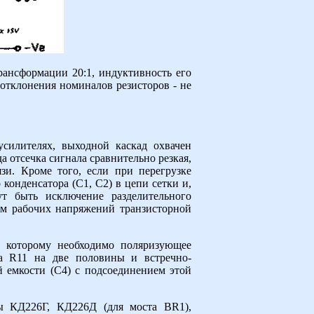
ансформации 20:1, индуктивность его
отклонения номиналов резисторов - не
силителях, выходной каскад охвачен
 отсечка сигнала сравнительно резкая,
зи. Кроме того, если при перегрузке
конденсатора (C1, С2) в цепи сетки и,
т быть исключение разделительного
ем рабочих напряжений транзисторной
, которому необходимо поляризующее
ра R11 на две половины и встречно-
 емкости (С4) с подсоединением этой
ы КД226Г, КД226Д (для моста BR1),