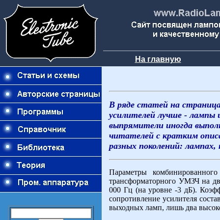
На главную
В ряде статей на страница
усилителей лучше - лампы
выпрямители иногда выпол
читателей с кратким опис
разных поколений: лампах,
Параметры комбинированного
трансформаторного УМЗЧ на дв
000 Гц (на уровне -3 дБ). Коэ
сопротивление усилителя состав
выходных ламп, лишь два высок