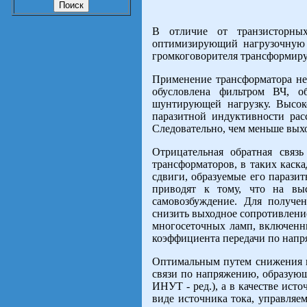
В отличие от транзисторны
оптимизирующий нагрузочную 
громкоговорителя трансформиру
Применение трансформатора не
обусловлена фильтром ВЧ, о
шунтирующей нагрузку. Высок
паразитной индуктивности рас
Следовательно, чем меньше выхо
Отрицательная обратная связ
трансформаторов, в таких каск
сдвиги, образуемые его парази
приводят к тому, что на вы
самовозбуждение. Для получе
снизить выходное сопротивлени
многосеточных ламп, включенн
коэффициента передачи по нап
Оптимальным путем снижения в
связи по напряжению, образующ
ИНУТ - ред.), а в качестве ист
виде источника тока, управляем