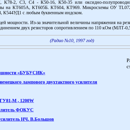
, К78-2, С3, С4 - К50-16, К50-35 или оксидно-полупроводн
мы на КТ605А, КТ605Б. КТ604, КТ969. Микросхемы ОУ TL072
, К544УД1 с любым буквенным индском.
ей мощности. Из-за значительной величины напряжения на рез
динением двух резисторов сопротивлением по 110 кОм (МЛТ-0,5
(Радио №10, 1997 год)
Р
с
мощности «БУБУСИК»
немецкого лампового двухтактного усилителя
 ГУ81-М , 1200W
илитель ФОКУС
усилитель НЧ. В.Большов