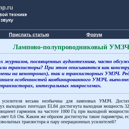
Прислать статью
Форум
Лампово-полупроводниковый УМЗ
х журналов, посвященных аудиотехнике, часто обсужд
 или транзисторы? При этом описываются как констру
нены на кенотронах), так и транзисторных УМЗЧ. Ре
анием особенностей комбинированного УМЗЧ, выполне
 транзисторах, интегральных микросхемах.
 усилителя весьма необычны для ламповых УМЗЧ. Достато
ух выходных пентодах EL84 достигнута выходная мощность 32 
ффициент гармоник на частоте 1000 Гц при выходной мощност
ляет 0,6 Ом. Каким же образом достигнуты такие параметры, есл
овольтных транзистора и пару операционных усилителей?