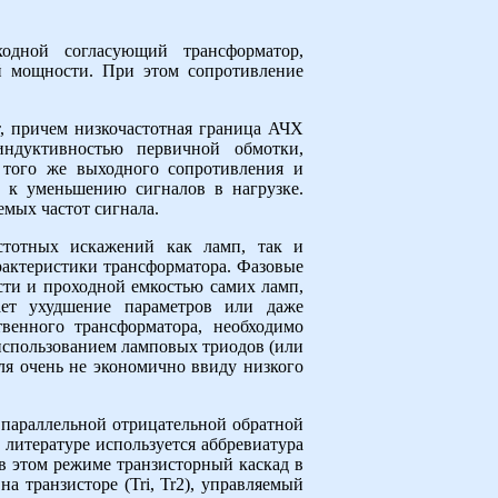
дной согласующий трансформатор,
й мощности. При этом сопротивление
, причем низкочастотная граница АЧХ
ндуктивностью первичной обмотки,
 того же выходного сопротивления и
т к уменьшению сигналов в нагрузке.
емых частот сигнала.
стотных искажений как ламп, так и
рактеристики трансформатора. Фазовые
сти и проходной емкостью самих ламп,
ает ухудшение параметров или даже
венного трансформатора, необходимо
использованием ламповых триодов (или
я очень не экономично ввиду низкого
параллельной отрицательной обратной
литературе используется аббревиатура
 в этом режиме транзисторный каскад в
а транзисторе (Tri, Tr2), управляемый