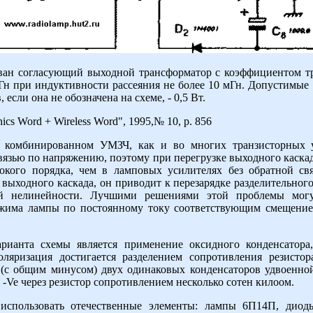
ан согласующий выходной трансформатор с коэффициентом тр
Гн при индуктивности рассеяния не более 10 мГн. Допустимые 
если она не обозначена на схеме, - 0,5 Вт.
cs Word + Wireless Word", 1995,№ 10, p. 856
 комбинированном УМЗЧ, как и во многих транзисторных у
вязью по напряжению, поэтому при перегрузке выходного каскада
окого порядка, чем в ламповых усилителях без обратной свя
выходного каскада, он приводит к перезарядке разделительного 
кой нелинейности. Лучшими решениями этой проблемы могу
ежима лампы по постоянному току соответствующим смещени
арианта схемы является применение оксидного конденсатора
оляризация достигается разделением сопротивления резисто
(с общим минусом) двух одинаковых конденсаторов удвоенной
-Ve через резистор сопротивлением несколько сотен килоом.
спользовать отечественные элементы: лампы 6П14П, диод