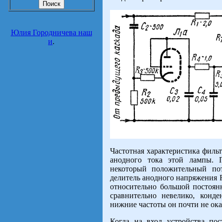
Юлия Городничева наш
и
.
Частотная характеристика филь
анодного тока этой лампы. П
некоторый положительный пот
делитель анодного напряжения R
относительно большой постоян
сравнительно невелико, конде
нижние частоты он почти не ока
Когда на вход устройства пос