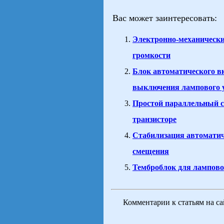
Вас может заинтересовать:
Электронно-механически
громкости
Блок автоматического в
выключения лампового 
Простой параллельный с
транзисторе
Стабилизация автоматич
смещения
Темброблок для лампово
Комментарии к статьям на с