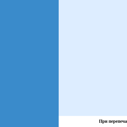
При перепеча
views: 2 | users: 1