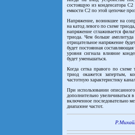
состоящую из конденсатора С2
емкости С2 по этой цепочке про
Напряжение, возникшее на сопр
на катод левого по схеме триод
напряжение сглаживается фильт
триода. Чем больше амплитуда
отрицательное напряжение будет
будет постоянная составляющая
уровня сигнала влияние конде
будет уменьшаться.
Когда сетка правого по схеме 
триод окажется запертым, ко
частотную характеристику канал
При использовании описанного
дополнительно увеличиваться в 
включенное последовательно ме
диапазоне частот.
Р.Михай