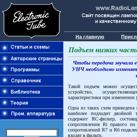
На главную
Присл
Подъем низких част
Чтобы передача звучала
УНЧ необходимо изменять
Такой подъем можно осущес
устройство, осуществляю
характеристики при изменении 
Одна из таких схем приведена 
наиболее подходит двойной 
содержит RC-фильтр, состоя
сопротивления Ri правого по
сопротивлений R7 и R6 подключ
входят в фильтр.