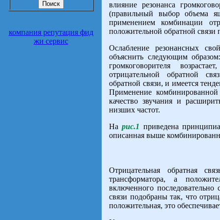
влияние резонанса громкогов
(правильный выбор объема ящ
применением комбинации от
положительной обратной связи п
компания репутация фид
жи сервис
Ослабление резонансных сво
объяснить следующим образом:
громкоговорителя возраста
отрицательной обратной св
обратной связи, и имеется тен
Применение комбинированной 
качество звучания и расширит
низших частот.
На
рис.1
приведена принципиал
описанная выше комбинированна
Отрицательная обратная свя
трансформатора, а положит
включенного последовательно 
связи подобраны так, что отрица
положительная, это обеспечивае