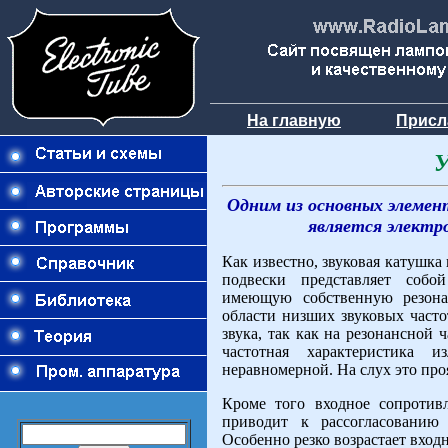
На главную
Присл
У
Одним из основных элемен
является электр
Как известно, звуковая катушка
подвески представляет собой
имеющую собственную резонан
области низших звуковых часто
звука, так как на резонансной ч
частотная характеристика 
неравномерной. На слух это про
Кроме того входное сопротивл
приводит к рассогласовани
Особенно резко возрастает вход