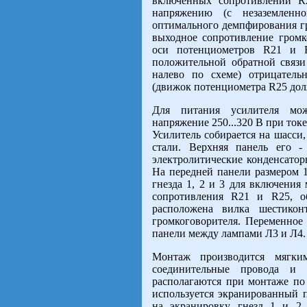
включенных сопротивлений R
напряжению (с незаземленн
оптимального демпфирования гр
выходное сопротивление громк
оси потенциометров R21 и 
положительной обратной связ
налево по схеме) отрицатель
(движок потенциометра R25 долж
Для питания усилителя мо
напряжение 250...320 В при токе
Усилитель собирается на шасси
стали. Верхняя панель его 
электролитические конденсатор
На передней панели размером 1
гнезда 1, 2 и 3 для включения
сопротивления R21 и R25, о
расположена вилка шестикон
громкоговорителя. Переменное
панели между лампами Л3 и Л4. 
Монтаж производится мягк
соединительные провода и м
располагаются при монтаже по
используется экранированный
на экранировку гнезд 1 и 2 