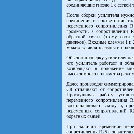
соединяющие гнездо 1 с сеткой 
После сборки усилителя нужн
соединения и соответствие и
переменного сопротивления R
громкости, а сопротивлений 
обратной связи (этому соотв
движков). Входные клеммы 1 и 2
можно вставлять лампы и подкл
Обычно проверку усилителя нач
что усилитель работает и обл
возвращают в положение ми
высокоомного вольтметра режи
Далее производят симметрирован
С8 отпаивают от сопротивле
Прослушивая работу усилит
переменного сопротивления R
восстанавливают схему и, про
переменных сопротивлений R
обратных связей.
При наличии временной пер
сопротивления R25 в значительн