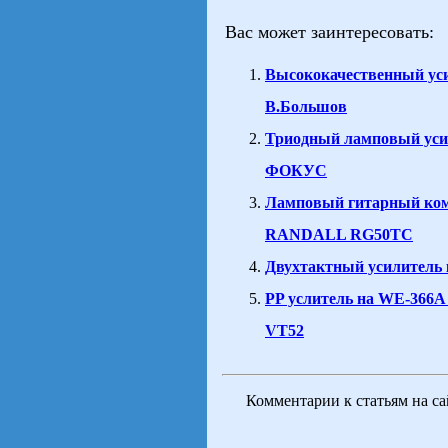
Вас может заинтересовать:
Высококачественный уси
В.Большов
Триодный ламповый уси
ФОКУС
Ламповый гитарный ко
RANDALL RG50TC
Двухтактный усилитель 
PP услитель на WE-366A
VT52
Комментарии к статьям на с