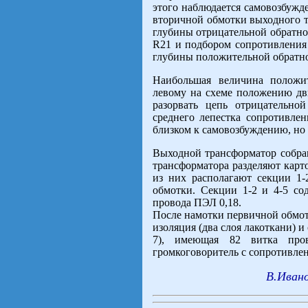
этого наблюдается самовозбужд
вторичной обмотки выходного т
глубины отрицательной обратно
R21 и подбором сопротивления
глубины положительной обратно
Наибольшая величина положит
левому на схеме положению дв
разорвать цепь отрицательно
среднего лепестка сопротивлен
близком к самовозбуждению, но 
Выходной трансформатор собран
трансформатора разделяют карт
из них располагают секции 1-
обмотки. Секции 1-2 и 4-5 сод
провода ПЭЛ 0,18.
После намотки первичной обмот
изоляция (два слоя лакоткани) и
7), имеющая 82 витка про
громкоговоритель с сопротивле
В.Ивано