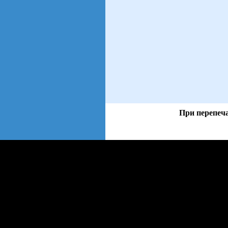
При перепеча
views: 27 | users: 4
web3