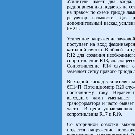
Усилитель имеет два входа:
радиоприемника подается на се
на правом по схеме триоде лам
регулятор громкости. Для 
дополнительный каскад усилен
6Н2П.
Усиленное напряжение звуковой
поступает на вход фазоинверс
катодной связью. В общей като
R12 для создания необходимог
сопротивление R13, являющееся
Сопротивление R14 служит со
заземляет сетку правого триода
Выходной каскад усилителя вы
6П14П. Потенциометр R20 служи
постоянному току. Неравен
выходных ламп уменьшает и
трансформатора и часто бывает
частот. В цепи управляющих
сопротивления R17 и R19.
Со вторичной обмотки выход
подается напряжение положит