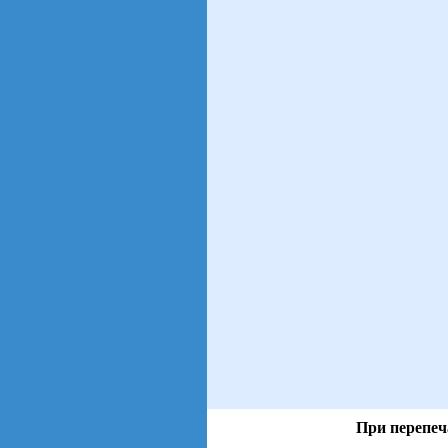
При перепеч
views: 86 | users: 61
gen page: 0.01s