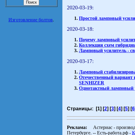
2020-03-19:
Простой ламповый усили
Изготовление болтов
.
2020-03-18:
Почему ламповый усилит
Коллекция схем гибридн
Ламповый усилитель - с
2020-03-17:
Ламповый стабилизиров
Отечественный вариант 
SENHIZER
Однотактный ламповый 
Страницы: [1] [
2
] [
3
] [
4
] [
5
] [
6
Реклама:
Астериас - произво
Петербурге. -- Есть-работа.рф -
К