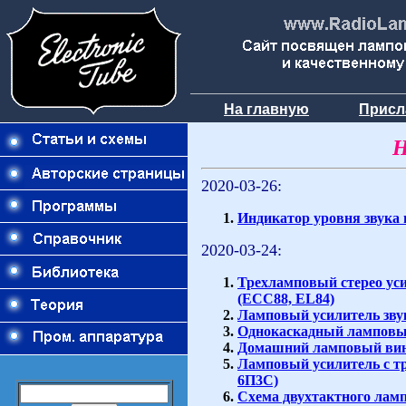
На главную
Присл
Н
2020-03-26:
Индикатор уровня звука 
2020-03-24:
Трехламповый стерео ус
(ECC88, EL84)
Ламповый усилитель зву
Однокаскадный ламповый
Домашний ламповый вини
Ламповый усилитель с т
6П3С)
Схема двухтактного ламп