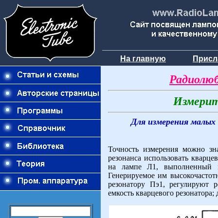
На главную
Присл
Радиолюб
Измерит
Для измерения малых
Точность измерения можно зна
резонанса использовать кварце
на лампе Л1, выполненный п
Генерируемое им высокочастотн
резонатору Пэ1, регулируют р
емкость кварцевого резонатора; 