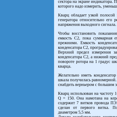
сектора на экране индикатора.
которого надо измерить, уменьша
Кварц обладает узкой полосой 
генератора относительно его 
напряжения выходного сигнала.
Чтобы восстановить показани
емкость С2, пока суммарная е
прежними. Емкость конденсат
конденсатора С2, проградуирова
Верхний предел измерения з
конденсатора С2, а нижний пред
повороте ротора на 1 градус ш
кварца.
Желательно иметь конденсато
шкала получилась равномерной. 
снабдить верньером с большим 
Кварц использован на частоту 1
Q = 150. Она намотана на кер
содержит 7 витков провода ПЭВ
сделан от первого витка. П
диаметром 5,5 мм.
Детали колебательного контур