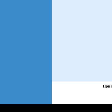
При 
views: 270 | users:
253
web3