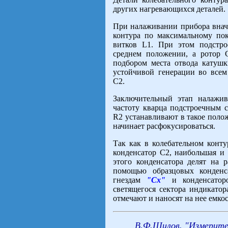
других нагревающихся деталей.
При налаживании прибора внач
контура по максимальному по
витков L1. При этом подстро
среднем положении, а ротор 
подбором места отвода катуш
устойчивой генерации во всем
С2.
Заключительный этап налажив
частоту кварца подстроечным 
R2 устанавливают в такое поло
начинает расфокусироваться.
Так как в колебательном конт
конденсатор С2, наибольшая и 
этого конденсатора делят на 
помощью образцовых конденс
гнездам
"Сх"
и конденсаторо
светящегося сектора индикато
отмечают и наносят на нее емкос
В.Ф.Шилов. "Измерите