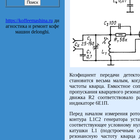
https://koffeemashina.ru
ди
агностика и ремонт кофе
машин delonghi.
Коэфициент передачи детект
становится весьма малым, когд
частоты кварца. Емкостное со
пропускания кварцевого резона
движка R2 соответствовало р
индикаторе 6Е1П.
Перед началом измерения рото
контура L1C2 генератора уст
соответствующее условному нул
катушки L1 (подстроечным се
резонансную частоту кварца 