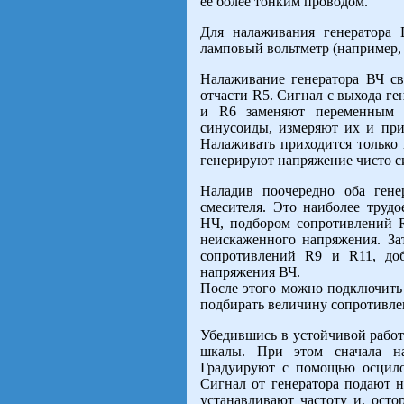
ее более тонким проводом.
Для налаживания генератора
ламповый вольтметр (например
Налаживание генератора ВЧ с
отчасти R5. Сигнал с выхода г
и R6 заменяют переменным 
синусоиды, измеряют их и пр
Налаживать приходится только 
генерируют напряжение чисто 
Наладив поочередно оба ген
смесителя. Это наиболее трудо
НЧ, подбором сопротивлений 
неискаженного напряжения. За
сопротивлений R9 и R11, до
напряжения ВЧ.
После этого можно подключить
подбирать величину сопротивлен
Убедившись в устойчивой работ
шкалы. При этом сначала на
Градуируют с помощью осцило
Сигнал от генератора подают н
устанавливают частоту и, осто