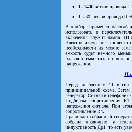
II - 1400 витков провода П
III - 80 витков провода ПЭ
В приборе применен малогабар
использовать и переключате
включения служит лампа ТН-0
Электролитические конденс
необходимости их можно заме
емкость будет немного меньш
большой емкости), но вполне
напряжения.
На
Перед включением СГ в сеть 
принципиальной схеме. Затем
генератор. Сигнал в телефоне св
Подбором сопротивления R1
напряжения сигнала. При это
сопротивление R4.
Правильно собранный генератор
собрана правильно, а гене
индуктивность Др1, то есть уве