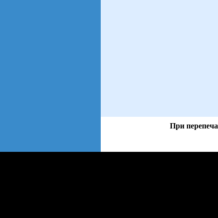
При перепеча
views: 3 | users: 2
web3