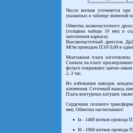
Число витков уточняется при
указанных в таблице значений на
Обмотка низкочастотного дросс
(толщина набора 10 мм) и со
заполнения каркаса).
Высокочастотный дроссель Др
МОм проводом ПЭЛ 0,09 в один 
Монтажная плата изготовлена 
Сначала на плате просверливаю
фольги покрывают цапон-лаком 
2..3 час.
Во избежания наводок конден
алюминия. Сеточный вывод лам
Плата контурных катушек также 
Сердечник силового трансформа
мм). Обмотки насчитывают:
Ia - 1400 витков провода 
Iб - 1060 витков провода 