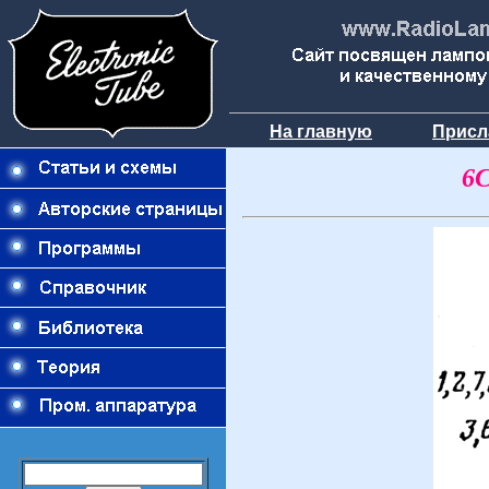
На главную
Присл
6С