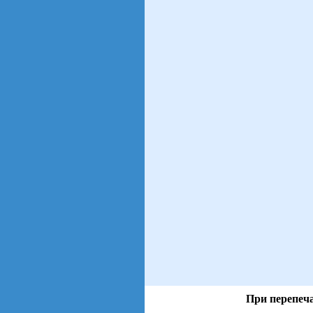
При перепеча
views: 20 | users: 7
gen page: 0.01s