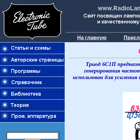
На главную
Присл
Триод 6С1П предназн
генерирования часто
использован для усилени