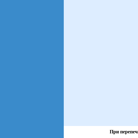
При перепеч
views: 63 | users: 33
gen page: 0.01s