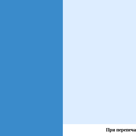
При перепеча
views: 4 | users: 2
gen page: 0.01s