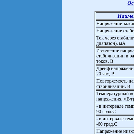
Ос
Наиме
Напряжение зажиг
Напряжение стаби
Ток через стабили
диапазон), мА
Изменение напря
стабилизации в р
токов, В
Дрейф напряжения
20 час, В
Повторяемость н
стабилизации, В
Температурный к
напряжения, мВ/г
- в интервале тем
90 град.С
- в интервале тем
-60 град.С
Напряжение низк