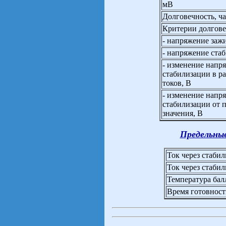
мВ
Долговечность, ча
Критерии долгове
- напряжение зажи
- напряжение ста
- изменение напр
стабилизации в р
токов, В
- изменение напр
стабилизации от 
значения, В
Предельны
Ток через стаби
Ток через стаби
Температура бал
Время готовност