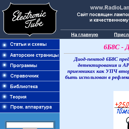
На главную
Присл
6Б8С - 
Диод-пентод 6Б8С пред
детектирования и АР
приемниках как УПЧ вто
быть использован в рефлек