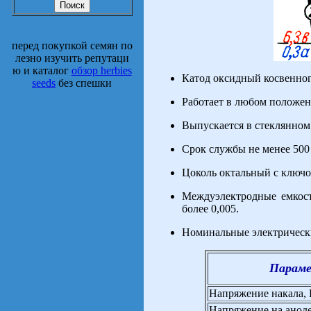
перед покупкой семян по
лезно изучить репутаци
ю и каталог
обзор herbies
Катод оксидный косвенног
seeds
без спешки
Работает в любом положен
Выпускается в стеклянно
Срок службы не менее 500 
Цоколь октальный с ключо
Междуэлектродные емкост
более 0,005.
Номинальные электрическ
Парам
Напряжение накала,
Напряжение на аноде