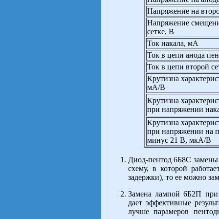
Напряжение на второ
Напряжение смещени
сетке, В
Ток накала, мА
Ток в цепи анода пе
Ток в цепи второй с
Крутизна характерис
мА/В
Крутизна характерис
при напряжении нака
Крутизна характерис
при напряжении на п
минус 21 В, мкА/В
Диод-пентод 6Б8С замены 
схему, в которой работа
задержки), то ее можно за
Замена лампой 6Б2П при
дает эффективные резуль
лучше парамеров пентод