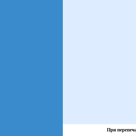
При перепеча
views: 25 | users: 5
gen page: 0.01s