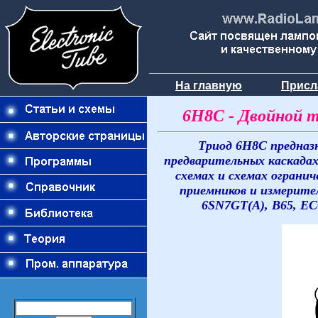
На главную
Присл
6Н8С - Двойной 
Триод 6Н8С предназ
предварительных каскадах
схемах и схемах огранич
приемников и измерите
6SN7GT(A), B65, ECC