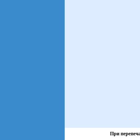
При перепеча
views: 42 | users: 5
gen page: 0.01s