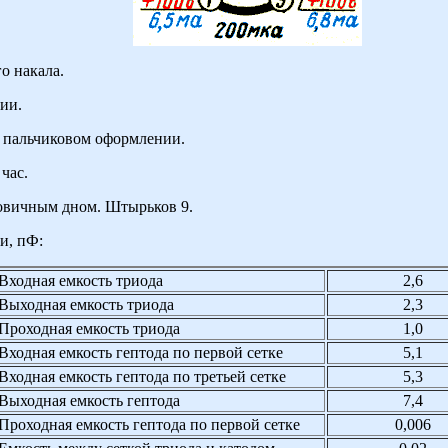
о накала.
ии.
 пальчиковом оформлении.
час.
овичным дном. Штырьков 9.
и, пФ:
Входная емкость триода
2,6
Выходная емкость триода
2,3
Проходная емкость триода
1,0
Входная емкость гептода по первой сетке
5,1
Входная емкость гептода по третьей сетке
5,3
Выходная емкость гептода
7,4
Проходная емкость гептода по первой сетке
0,006