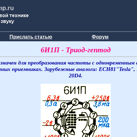
Прислать статью
Форум
6И1П - Триод-гептод
значен для преобразования частоты с одновременным
нных приемниках. Зарубежные аналоги: ECH81"Tesla", X
20D4.