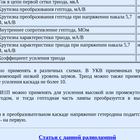
Ток в цепи первой сетки триода, мкА
Крутизна преобразования гептода, мА/В
Крутизна преобразования гептода при напряжении накала 5,7
н
В, мА/В
Внутреннее сопротивление гептода, МОм
Крутизна характеристики триода, мА/В
Крутизна характеристики триода при напряжении накала 5,7
н
В, мА/В
Коэффициент усиления триода
но применять в различных схемах. В УКВ приемниках тр
, имеющий низкий уровень шумов. Триод можно также приме
усиления каскада не более 10.
6И1П можно применять для усиления высокой или промежуточ
тодом, и тогда гептодная часть лампы преобразуется в в
в преобразовательном каскаде напряжение гетеродина подается
- на первую.
Статьи с данной радиолампой