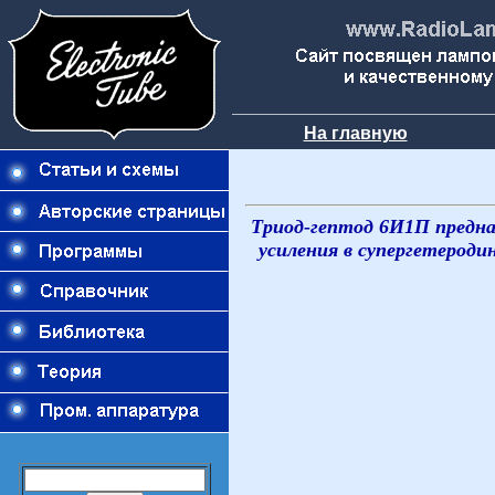
На главную
Триод-гептод 6И1П предна
усиления в супергетероди