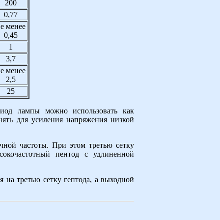
200
0,77
е менее
0,45
1
3,7
е менее
2,5
25
иод лампы можно использовать как
нять для усиления напряжения низкой
ной частоты. При этом третью сетку
ысокочастотный пентод с удлиненной
 на третью сетку гептода, а выходной