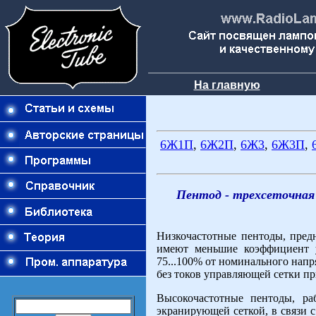
На главную
6Ж1П
,
6Ж2П
,
6Ж3
,
6Ж3П
,
Пентод - трехсеточная
Низкочастотные пентоды, пред
имеют меньшие коэффициент у
75...100% от номинального напр
без токов управляющей сетки пр
Высокочастотные пентоды, р
экранирующей сеткой, в связи 