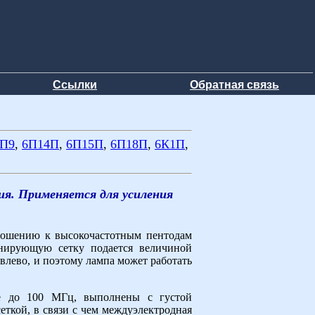
Ссылки
Обратная связь
6П9
,
6П14П
,
6П15П
,
6П18П
,
6К1П
,
я. Применяется для усиления
тношению к высокочастотным пентодам
нирующую сетку подается величиной
влево, и поэтому лампа может работать
не до 100 МГц, выполнены с густой
еткой, в связи с чем междуэлектродная