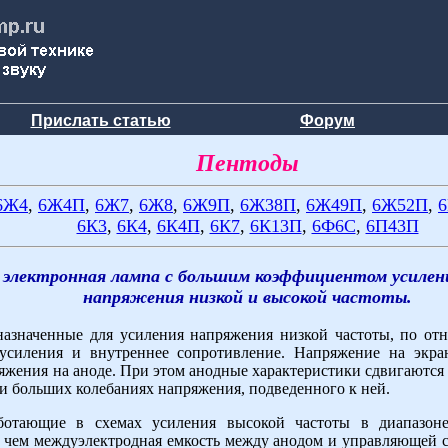
Прислать статью
Форум
Пентоды
6Ж4
,
6Ж4П
,
6Ж7
,
6Ж8
,
6Ж9П
,
6Ж38П
,
6Ж49П
,
6Ж52П
,
6К3
,
6К4
,
6К4П
,
6К7
,
6К13П
,
6Ф6С
,
6П43П
 электронная лампа с большим коэффициентом усилени
напряжения низкой и высокой частоты.
назначенные для усиления напряжения низкой частоты, по о
силения и внутреннее сопротивление. Напряжение на экра
яжения на аноде. При этом анодные характеристики сдвигаются 
и больших колебаниях напряжения, подведенного к ней.
аботающие в схемах усиления высокой частоты в диапазо
с чем междуэлектродная емкость между анодом и управляющей с