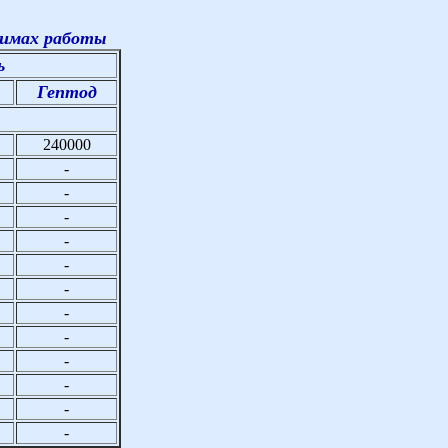
жимах работы
ь
Гептод
240000
-
-
-
-
-
-
-
-
-
-
-
-