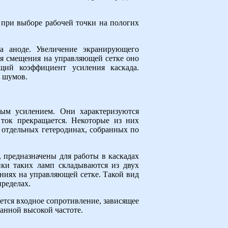
при выборе рабочей точки на пологих
а аноде. Увеличение экранирующего
ия смещения на управляющей сетке оно
щий коэффициент усиления каскада.
 шумов.
мым усилением. Они характеризуются
ток прекращается. Некоторые из них
 отдельных гетеродинах, собранных по
 предназначены для работы в каскадах
ики таких ламп складываются из двух
ниях на управляющей сетке. Такой вид
ределах.
ется входное сопротивление, зависящее
данной высокой частоте.