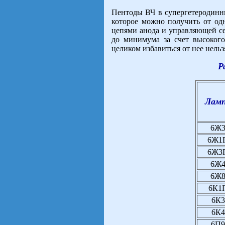
Пентоды ВЧ в супергетеродинн
которое можно получить от од
цепями анода и управляющей се
до минимума за счет высокого
целиком избавиться от нее нельз
Р
Лам
6Ж
6Ж1
6Ж3
6Ж
6Ж
6К1
6К3
6К4
6П9