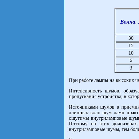
Волна,
30
15
10
6
3
При работе лампы на высоких ч
Интенсивность шумов, образ
пропускания устройства, в котор
Источниками шумов в приемник
длинных волн шум ламп практи
ощутимы внутриламповые шумы 
Поэтому на этих диапазонах
внутриламповые шумы, тем боле