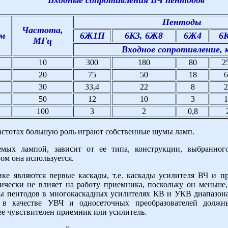
Входные сопротивления ВЧ пентодов
Пентоды
Частота,
 м
6Ж1П
6К3, 6Ж8
6Ж4
6
МГц
Входное сопротивление,
10
300
180
80
2
20
75
50
18
6
30
33,4
22
8
2
50
12
10
3
1
100
3
2
0,8
астотах большую роль играют собственные шумы ламп.
уемых лампой, зависит от ее типа, конструкции, выбранн
ом она используется.
е являются первые каскады, т.е. каскады усилителя ВЧ и пре
чески не влияет на работу приемника, поскольку он меньш
пентодов в многокаскадных усилителях КВ и УКВ диапазона
 в качестве УВЧ и односеточных преобразователей должн
е чувствителен приемник или усилитель.