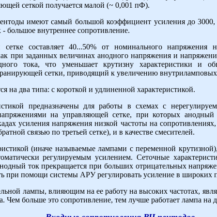
ющей сеткой получается малой (~ 0,001 пФ).
пентоды имеют самый большой коэффициент усиления до 3000, 
 - большое внутреннее сопротивление.
сетке составляет 40...50% от номинального напряжения н
как при заданных величинах анодного напряжения и напряжен
ного тока, что уменьшает крутизну характеристики и об
экранирующей сетки, приводящий к увеличению внутриламповых
я на два типа: с короткой и удлиненной характеристикой.
истикой предназначены для работы в схемах с нерегулируе
апряжениями на управляющей сетке, при которых анодный 
адах усиления напряжения низкой частоты на сопротивлениях,
ратной связью по третьей сетке), и в качестве смесителей.
истикой (иначе называемые лампами с переменной крутизной),
оматически регулируемым усилением. Сеточные характерист
 Анодный ток прекращается при больших отрицательных напряже
ть при помощи системы АРУ регулировать усиление в широких п
ьной лампы, влияющим на ее работу на высоких частотах, явля
а. Чем больше это сопротивление, тем лучше работает лампа на 