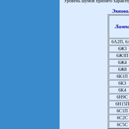
Уровень шумов принято характе
Эквива
Ламп
6А2П, 6
6Ж3
6Ж3П
6Ж4
6Ж8
6К1П
6К3
6К4
6Н9С
6Н15
6С1П
6С2С
6С5С