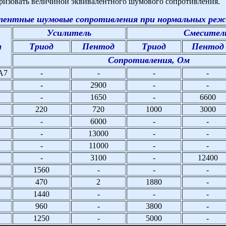
ризовать величиной эквивалентного шумового сопротивления.
лентные шумовые сопротивления при нормальных ре
Усилитель
Смесител
а
Триод
Пентод
Триод
Пентод
Сопротивления, Ом
А7
-
-
-
-
-
2900
-
-
-
1650
-
6600
220
720
1000
3000
-
6000
-
-
-
13000
-
-
-
11000
-
-
-
3100
-
12400
1560
-
-
-
П
470
2
1880
-
1440
-
-
-
960
-
3800
-
1250
-
5000
-