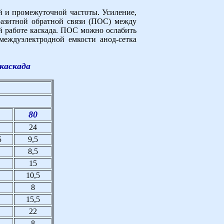
 и промежуточной частоты. Усиление,
разитной обратной связи (ПОС) между
й работе каскада. ПОС можно ослабить
междуэлектродной емкости анод-сетка
каскада
80
24
5
9,5
8,5
15
10,5
8
15,5
22
8