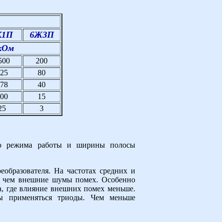
К1П
6Ж3П
 кОм
500
200
25
80
78
40
00
15
25
3
ого режима работы и ширины полосы
образователя. На частотах средних и
е, чем внешние шумы помех. Особенно
, где влияние внешних помех меньше.
ы применяться триоды. Чем меньше