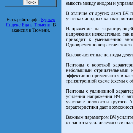
емкость между анодом и управля
В отличие от других ламп ВЧ 
участках анодных характеристик
Есть-работа.рф -
Курьер
Яндекс Еда в Тюмени
. В
Напряжение на экранирующей 
акансия в Тюмени.
напряжения нежелательно, так 
приводит к уменьшению анод
Одновременно возрастает ток 
Высокочастотные пентоды делятс
Пентоды с короткой характер
небольшими отрицательными н
эффективно применяются в каск
транзитронной схеме (схемы с об
Пентоды с удлиненной характер
усиления напряжения ВЧ с авт
участков: пологого и крутого.
характеристики дает возможнос
Важным параметром ВЧ усилител
от частоты усиливаемого сигнал