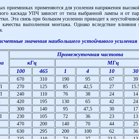
ых приемниках применяются для усиления напряжения высокой
ного каскада УПЧ зависит от типа выбранной лампы и от па
тки. Эта связь при большом усилении приводит к неустойчиво
 качества выполнения монтажа. Однако вследствие влияния 
я.
асчетные значения наибольшего устойчивого усиления 
Промежуточная частота
па
кГц
МГц
100
465
1
4
10
30
3
670
310
190
95
67
39
П
270
125
85
42,5
27
15.
П
240
110
76
38
24
14
4
420
195
130
65
42
24
8
300
140
95
47,5
30
17
П
230
105
72
36
23
13
470
200
140
70
44
25
630
295
200
100
62
36
235
110
74
37
23,5
13