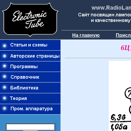
На главную
Присл
6Ц