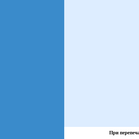
При перепеча
views: 35 | users: 6
gen page: 0.01s