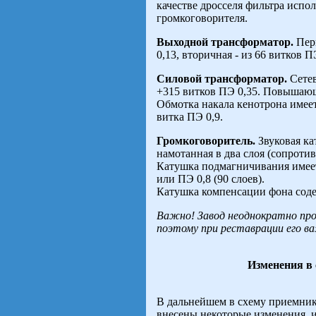
качестве дросселя фильтра испо
громкоговорителя.
Выходной трансформатор.
Перв
0,13, вторичная - из 66 витков П
Силовой трансформатор.
Сетев
+315 витков ПЭ 0,35. Повышающа
Обмотка накала кенотрона имеет,
витка ПЭ 0,9.
Громкоговоритель.
Звуковая ка
намотанная в два слоя (сопроти
Катушка подмагничивания имеет
или ПЭ 0,8 (90 слоев).
Катушка компенсации фона соде
Важно! Завод неоднократно прои
поэтому при реставрации его в
Изменения в
В дальнейшем в схему приемни
внесены некоторые изменения, 