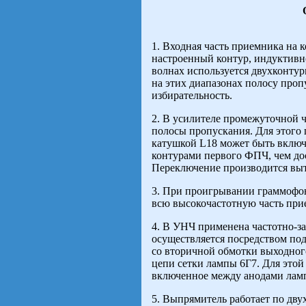
1. Входная часть приемника на 
настроенный контур, индуктивн
волнах используется двухконту
на этих диапазонах полосу про
избирательность.
2. В усилителе промежуточной 
полосы пропускания. Для этого
катушкой L18 может быть включ
контурами первого ФПЧ, чем до
Переключение производится выт
3. При проигрывании граммофон
всю высокочастотную часть при
4. В УНЧ применена частотно-за
осуществляется посредством по
со вторичной обмотки выходног
цепи сетки лампы 6Г7. Для этой
включенное между анодами лам
5. Выпрямитель работает по дв