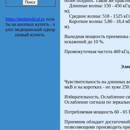
более поздних. Такой же практи
Длинные волны: 150 - 450 кГц (2
м);
Средние волны: 518 - 1525 кГц 
https://medmedical.ru
хала
Короткие волны: 5,86 - 18,4 мГц (
ты на кнопках купить - х
м).
алат медицинский однор
азовый купить.
Выходная мощность приемника 
искажений до 10 %.
Промежуточная частота 469 кГц
Эле
Чувствительность на длинных вол
мкВ и на коротких - не хуже 250
Избирательность. Ослабление сиг
Ослабление сигнала по зеркальн
Потребляемая мощность 60 - 65 
Приемник обладает достаточной
позволяющими производить при