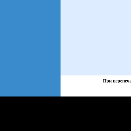
При перепеча
views: 21 | users: 6
web3