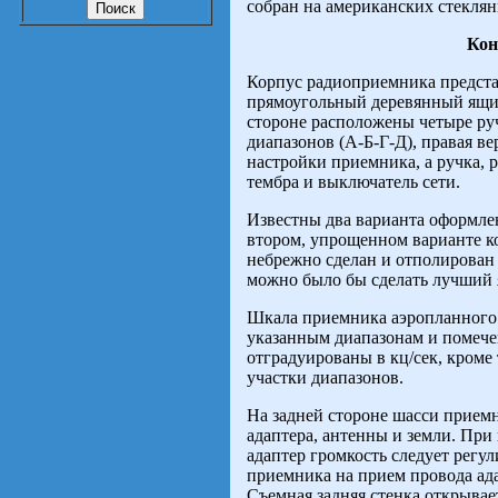
собран на американских стекл
Кон
Корпус радиоприемника предст
прямоугольный деревянный ящик
стороне расположены четыре руч
диапазонов (А-Б-Г-Д), правая ве
настройки приемника, а ручка, 
тембра и выключатель сети.
Известны два варианта оформле
втором, упрощенном варианте к
небрежно сделан и отполирован
можно было бы сделать лучший ящ
Шкала приемника аэропланного 
указанным диапазонам и помече
отградуированы в кц/сек, кроме
участки диапазонов.
На задней стороне шасси прие
адаптера, антенны и земли. Пр
адаптер громкость следует регул
приемника на прием провода ад
Съемная задняя стенка открывае