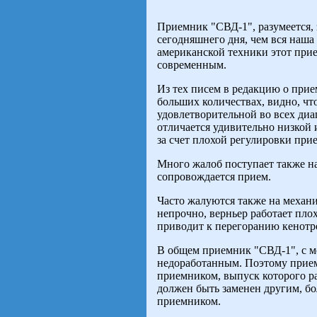
Приемник "СВД-1", разумеется,
сегодняшнего дня, чем вся наша
американской техники этот прие
современным.
Из тех писем в редакцию о при
больших количествах, видно, чт
удовлетворительной во всех диа
отличается удивительно низкой 
за счет плохой регулировки при
Много жалоб поступает также н
сопровождается прием.
Часто жалуются также на механ
непрочно, верньер работает пло
приводит к перегоранию кенотро
В общем приемник "СВД-1", с ме
недоработанным. Поэтому прием
приемником, выпуск которого ра
должен быть заменен другим, б
приемником.