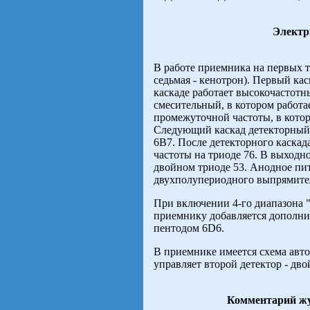
Электр
В работе приемника на первых 
седьмая - кенотрон). Первый ка
каскаде работает высокочастотн
смесительный, в котором работа
промежуточной частоты, в кото
Следующий каскад детекторный.
6B7. После детекторного каскад
частоты на триоде 76. В выходн
двойном триоде 53. Анодное пи
двухполупериодного выпрямител
При включении 4-го диапазона "
приемнику добавляется дополни
пентодом 6D6.
В приемнике имеется схема авт
управляет второй детектор - дв
Комментарий жу