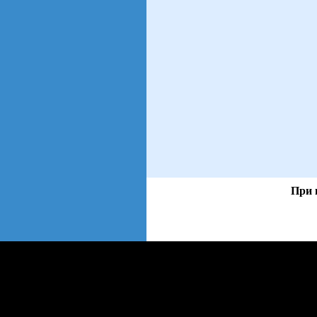
При 
views: 118 | users:
105
web3