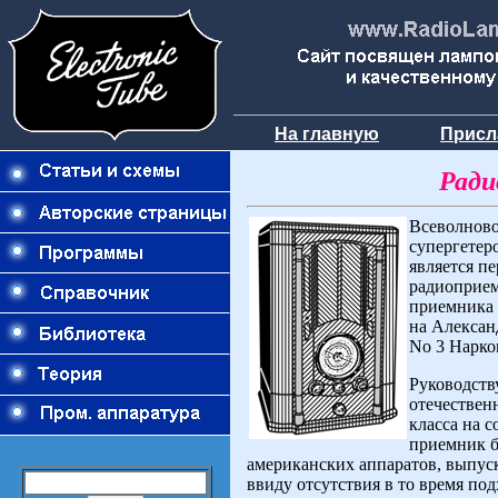
На главную
Присл
Ради
Всеволнов
супергете
является п
радиоприе
приемника 
на Алексан
No 3 Нарком
Руководств
отечествен
класса на 
приемник б
американских аппаратов, выпус
ввиду отсутствия в то время п