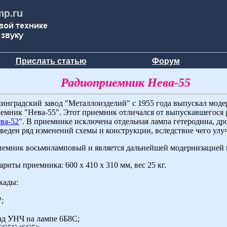
Прислать статью
Форум
Радиоприемник Нева-55
инградский завод "Металлоизделий" с 1955 года выпускал мо
емник "Нева-55". Этот приемник отличался от выпускавшегося
ва-52
". В приемнике исключена отдельная лампа гетеродина, др
веден ряд изменений схемы и конструкции, вследствие чего улу
емник восьмиламповый и является дальнейшей модернизацией 
ариты приемника: 600 х 410 х 310 мм, вес 25 кг.
кады:
;
ад УНЧ на лампе 6Б8С;