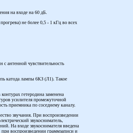
ния на входе на 60 дБ.
рогрева) не более 0,5 - 1 кГц во всех
н с антенной чувствительность
пь катода лампы 6КЗ (Л1). Такое
 контурах гетеродина заменена
нтуров усилителя промежуточной
сть приемника по соседнему каналу.
ество звучания. При воспроизведении
электрический звукосниматель,
ний. На входе звукоснимателя введена
и при воспроизведении граммзаписи и