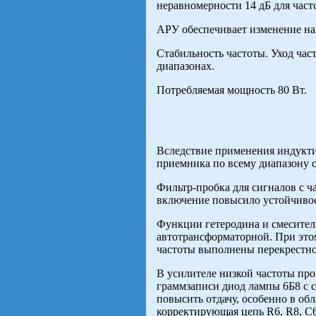
неравномерности 14 дБ для часто
АРУ обеспечивает изменение нап
Стабильность частоты. Уход част
диапазонах.
Потребляемая мощность 80 Вт.
Вследствие применения индукти
приемника по всему диапазону 
Фильтр-пробка для сигналов с ч
включение повысило устойчивос
Функции гетеродина и смесителя
автотрансформаторной. При это
частоты выполнены перекрестно
В усилителе низкой частоты пр
граммзаписи диод лампы 6Б8 с с
повысить отдачу, особенно в об
корректирующая цепь R6, R8, C