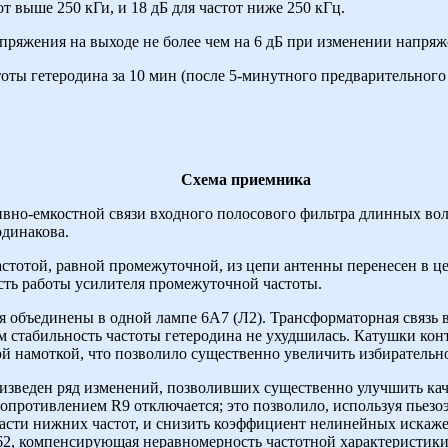
т выше 250 кГи, и 18 дБ для частот ниже 250 кГц.
ряжения на выходе не более чем на 6 дБ при изменении напряже
оты гетеродина за 10 мин (после 5-минутного предварительного п
Схема приемника
вно-емкостной связи входного полосового фильтра длинных вол
одинакова.
астотой, равной промежуточной, из цепи антенны перенесен в це
ть работы усилителя промежуточной частоты.
 объединены в одной лампе 6А7 (Л2). Трансформаторная связь в
м стабильность частоты гетеродина не ухудшилась. Катушки ко
й намоткой, что позволило существенно увеличить избирательно
оизведен ряд изменений, позволивших существенно улучшить кач
опротивлением R9 отключается; это позволило, используя пьезо
ласти нижних частот, и снизить коэффициент нелинейных искаже
62, компенсирующая неравномерность частотной характеристик