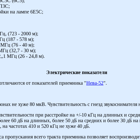
6С5С (6С5);
6П3С;
ойки на лампе 6Е5С;
, (723 - 2000 м);
 (187 - 578 м);
МГц (76 - 40 м);
Гц (32,7 - 30 м);
,1 МГц (26 - 24,8 м).
Электрические показатели
отличаются от показателей приемника "
Нева-52
".
.
онах не хуже 80 мкВ. Чувствительность с гнезд звукоснимателя н
вствительности при расстройке на +/-10 кГц на длинных и средн
олее 60 дБ на длинных, более 50 дБ на средних и более 30 дБ н
на частотах 410 и 520 кГц не хуже 40 дБ.
са пропускания всего тракта приемника позволяет воспроизводит