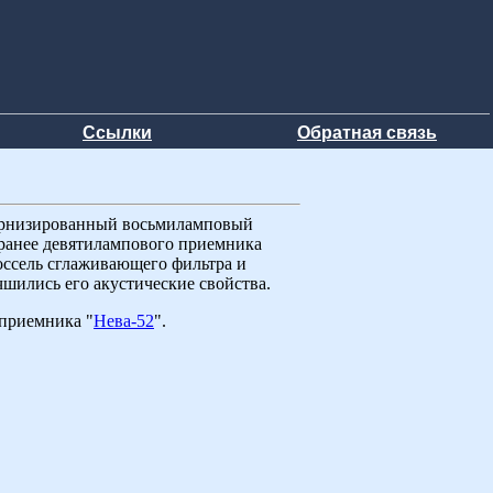
Ссылки
Обратная связь
дернизированный восьмиламповый
 ранее девятилампового приемника
оссель сглаживающего фильтра и
чшились его акустические свойства.
приемника "
Нева-52
".