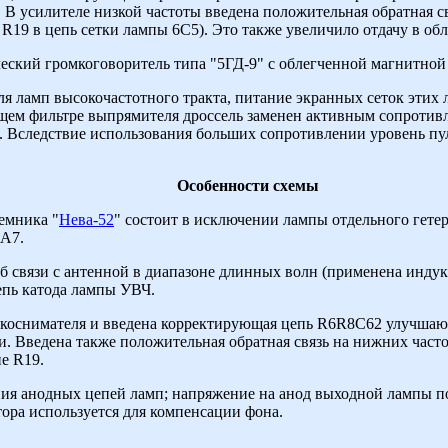
 В усилителе низкой частоты введена положительная обратная св
R19 в цепь сетки лампы 6С5). Это также увеличило отдачу в обл
ский громкоговоритель типа "5ГД-9" с облегченной магнитной
 ламп высокочастотного тракта, питание экранных сеток этих 
щем фильтре выпрямителя дроссель заменен активным сопротивл
. Вследствие использования больших сопротивлении уровень пул
Особенности схемы
емника "
Нева-52
" состоит в исключении лампы отдельного гете
6А7.
б связи с антенной в диапазоне длинных волн (применена индук
епь катода лампы УВЧ.
укоснимателя и введена корректирующая цепь R6R8C62 улучшаю
. Введена также положительная обратная связь на нижних часто
е R19.
ия анодных цепей ламп; напряжение на анод выходной лампы по
ора используется для компенсации фона.