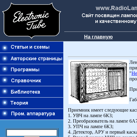
На главную
Лен
при
"
Не
про
При
Габ
Приемник имеет следующие кас
1. УВЧ на лампе 6К3;
2. Преобразователь на лампе 6А7
3. УПЧ на лампе 6К3;
4. Детектор, АРУ и первый каск