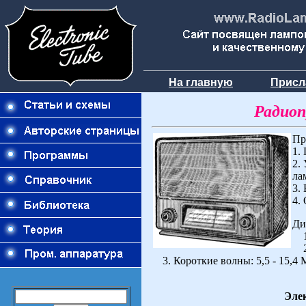
На главную
Присл
Радиоп
Пр
1.
2.
ла
3.
4.
Ди
1.
2.
3. Короткие волны: 5,5 - 15,4 МГ
Эле