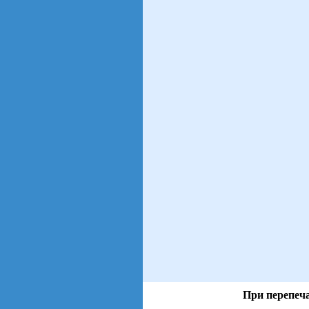
При перепеча
views: 40 | users: 5