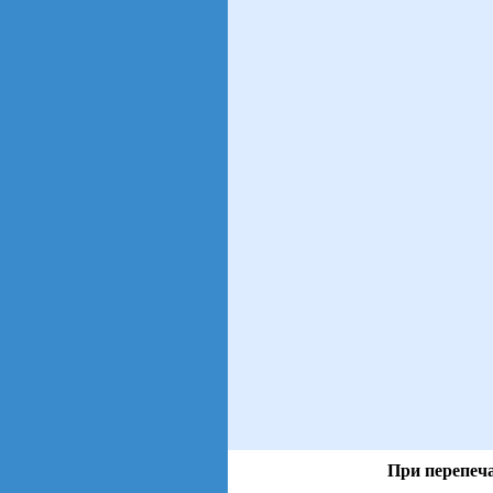
При перепеча
views: 11 | users: 3
gen page: 0.00s